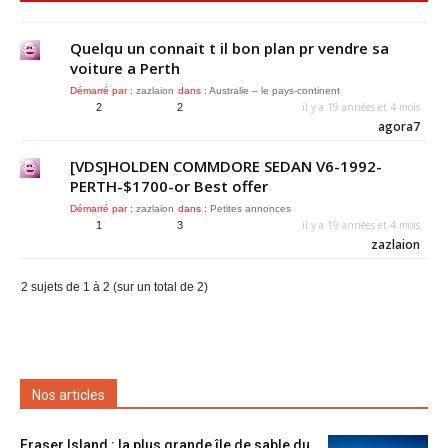
Quelqu un connait t il bon plan pr vendre sa
voiture a Perth
Démarré par :
zazlaion
dans :
Australie – le pays-continent
il y a 19 années et 4 mois
2
2
agora7
[VDS]HOLDEN COMMDORE SEDAN V6-1992-
PERTH-$1700-or Best offer
Démarré par :
zazlaion
dans :
Petites annonces
il y a 19 années et 4 mois
1
3
zazlaion
2 sujets de 1 à 2 (sur un total de 2)
Nos articles
Fraser Island : la plus grande île de sable du