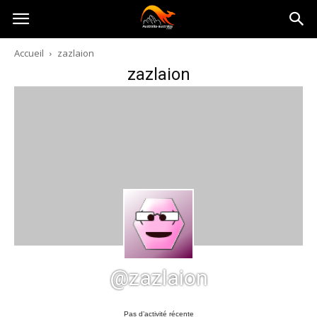
Australia-
Accueil
zazlaion
zazlaion
australie.com
@zazlaion
Pas d’activité récente