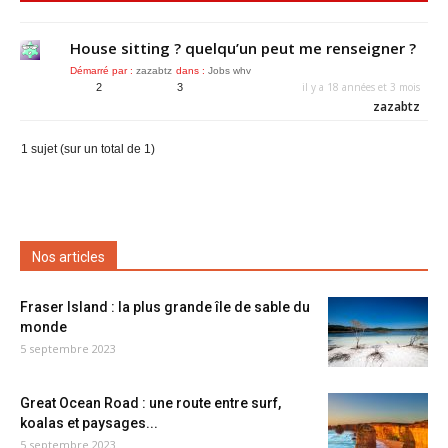
House sitting ? quelqu’un peut me renseigner ?
Démarré par :
zazabtz
dans :
Jobs whv
il y a 18 années et 3 mois
2
3
zazabtz
1 sujet (sur un total de 1)
Nos articles
Fraser Island : la plus grande île de sable du
monde
5 septembre 2023
Great Ocean Road : une route entre surf,
koalas et paysages...
5 septembre 2023