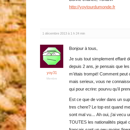
http://yoytourdumonde.fr
1 décembre 2013 à 1 h 24 min
Bonjour à tous,
Je suis tout simplement effaré d
depuis 2 ans, je pensais que les
yoy31
m’étais trompé! Comment peut o
Membre
mais serieux, vous ne connaissez
qui pour ecrire: pourvu qu’il pre
Est ce que de voler dans un su
tres chere? Le top est quand me
sont mal vu… Ah oui, j’ai vecu u
TOUTES les nationalités piqué da
français sont un peu moins finea