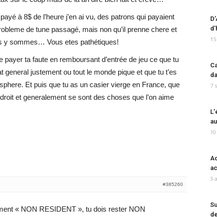
payé à 8$ de l’heure j’en ai vu, des patrons qui payaient
D’
d’
n probleme de tune passagé, mais non qu’il prenne chere et
15
ous y sommes… Vous etes pathétiques!
e payer ta faute en remboursant d’entrée de jeu ce que tu
Ca
at general justement ou tout le monde pique et que tu t’es
da
sphere. Et puis que tu as un casier vierge en France, que
7 
du droit et generalement se sont des choses que l’on aime
L’
au
10
Ad
ac
3 
#385260
Su
eurement « NON RESIDENT », tu dois rester NON
de