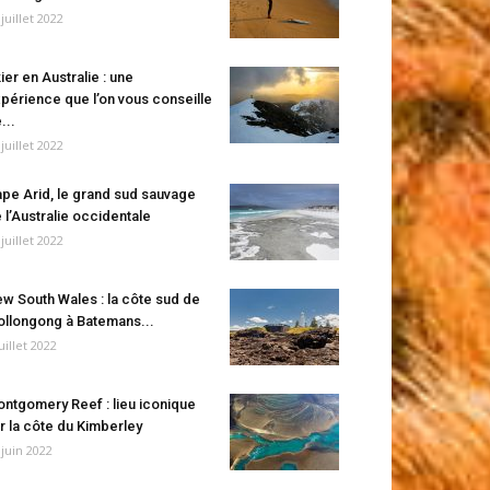
 juillet 2022
ier en Australie : une
périence que l’on vous conseille
...
 juillet 2022
pe Arid, le grand sud sauvage
 l’Australie occidentale
 juillet 2022
w South Wales : la côte sud de
llongong à Batemans...
juillet 2022
ntgomery Reef : lieu iconique
r la côte du Kimberley
 juin 2022