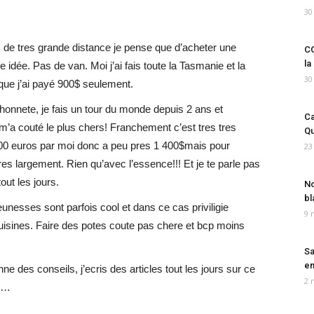
30
is de tres grande distance je pense que d’acheter une
CO
la
e idée. Pas de van. Moi j’ai fais toute la Tasmanie et la
30
que j’ai payé 900$ seulement.
 honnete, je fais un tour du monde depuis 2 ans et
Ca
i m’a couté le plus chers! Franchement c’est tres tres
Qu
000 euros par moi donc a peu pres 1 400$mais pour
23
tres largement. Rien qu’avec l’essence!!! Et je te parle pas
out les jours.
No
bl
unesses sont parfois cool et dans ce cas priviligie
9 
ines. Faire des potes coute pas chere et bcp moins
Sa
em
ne des conseils, j’ecris des articles tout les jours sur ce
2 
ce…