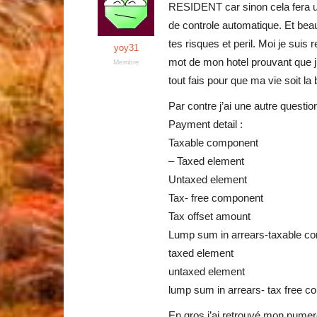
RESIDENT car sinon cela fera u
de controle automatique. Et bea
tes risques et peril. Moi je sui
yoy31
mot de mon hotel prouvant que j’y
Membre
tout fais pour que ma vie soit 
Par contre j’ai une autre que
Payment detail :
Taxable component
– Taxed element
Untaxed element
Tax- free component
Tax offset amount
Lump sum in arrears-taxable c
taxed element
untaxed element
lump sum in arrears- tax free 
En gros j’ai retrouvé mon numer