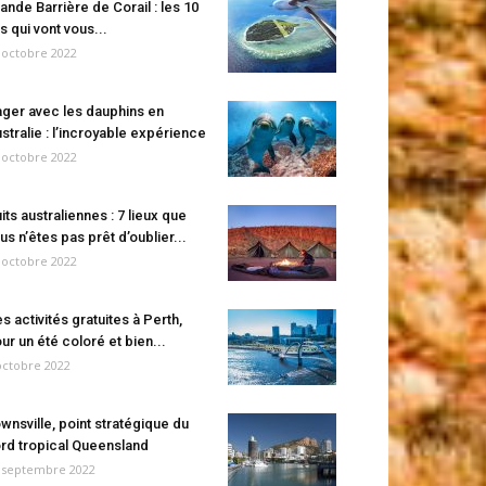
ande Barrière de Corail : les 10
es qui vont vous...
 octobre 2022
ger avec les dauphins en
stralie : l’incroyable expérience
 octobre 2022
its australiennes : 7 lieux que
us n’êtes pas prêt d’oublier...
 octobre 2022
s activités gratuites à Perth,
ur un été coloré et bien...
octobre 2022
wnsville, point stratégique du
rd tropical Queensland
 septembre 2022