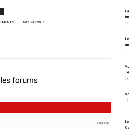
La
im
EMENTS
MES FAVORIS
12
Le
un
10
Vo
Te
 les forums
25
Vo
19
Le
#389159
Ce