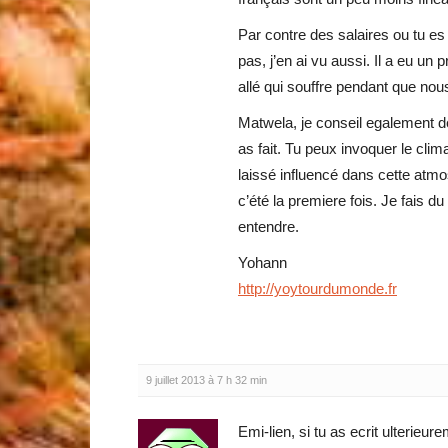
Par contre des salaires ou tu es 
pas, j’en ai vu aussi. Il a eu u
allé qui souffre pendant que n
Matwela, je conseil egalement d
as fait. Tu peux invoquer le clim
laissé influencé dans cette atmo
c’été la premiere fois. Je fais 
entendre.
Yohann
http://yoytourdumonde.fr
9 juillet 2013 à 7 h 32 min
Emi-lien, si tu as ecrit ulteri