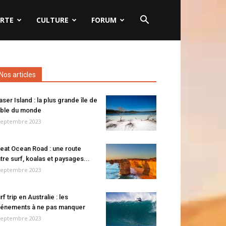
RTE
CULTURE
FORUM
Nos articles
aser Island : la plus grande île de
ble du monde
septembre 2023
eat Ocean Road : une route
tre surf, koalas et paysages...
septembre 2023
rf trip en Australie : les
énements à ne pas manquer
septembre 2023