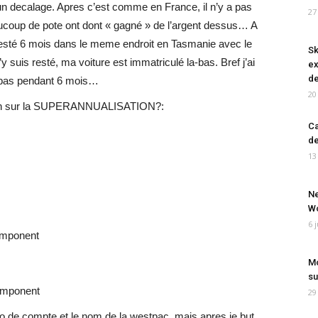
n decalage. Apres c’est comme en France, il n’y a pas
27
ucoup de pote ont dont « gagné » de l’argent dessus… A
s resté 6 mois dans le meme endroit en Tasmanie avec le
Sk
 suis resté, ma voiture est immatriculé la-bas. Bref j’ai
ex
de
la bas pendant 6 mois…
20
stion sur la SUPERANNUALISATION?:
Ca
de
13
Ne
Wo
6 
omponent
Mo
su
component
29
o de compte et le nom de la westpac, mais apres je but