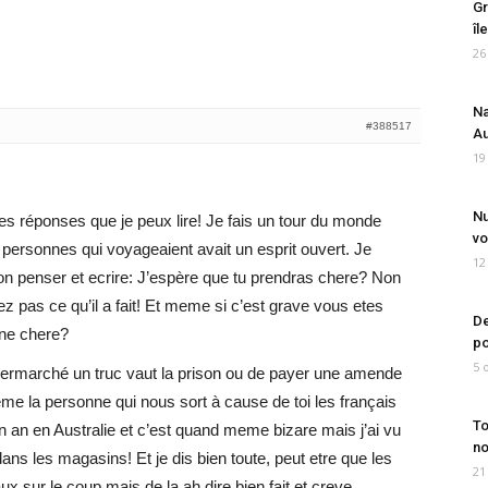
Gr
îl
26
Na
#388517
Au
19
Nu
es réponses que je peux lire! Je fais un tour du monde
vo
 personnes qui voyageaient avait un esprit ouvert. Je
12
n penser et ecrire: J’espère que tu prendras chere? Non
 pas ce qu’il a fait! Et meme si c’est grave vous etes
De
nne chere?
po
5 
permarché un truc vaut la prison ou de payer une amende
me la personne qui nous sort à cause de toi les français
To
n an en Australie et c’est quand meme bizare mais j’ai vu
no
ns les magasins! Et je dis bien toute, peut etre que les
21
ux sur le coup mais de la ah dire bien fait et creve…