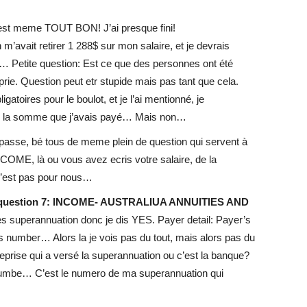
’est meme TOUT BON! J’ai presque fini!
n m’avait retirer 1 288$ sur mon salaire, et je devrais
Petite question: Est ce que des personnes ont été
prie. Question peut etr stupide mais pas tant que cela.
gatoires pour le boulot, et je l’ai mentionné, je
lus la somme que j’avais payé… Mais non…
passe, bé tous de meme plein de question qui servent à
NCOME, là ou vous avez ecris votre salaire, de la
c’est pas pour nous…
 question 7: INCOME- AUSTRALIUA ANNUITIES AND
des superannuation donc je dis YES. Payer detail: Payer’s
 number… Alors la je vois pas du tout, mais alors pas du
eprise qui a versé la superannuation ou c’est la banque?
 numbe… C’est le numero de ma superannuation qui