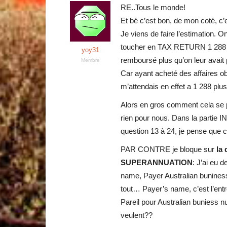
RE..Tous le monde!
Et bé c’est bon, de mon coté, c
Je viens de faire l’estimation. O
toucher en TAX RETURN 1 288… 
yoy31
remboursé plus qu’on leur avait 
Membre
Car ayant acheté des affaires obli
m’attendais en effet a 1 288 p
Alors en gros comment cela se 
rien pour nous. Dans la partie I
question 13 à 24, je pense que 
PAR CONTRE je bloque sur
la
SUPERANNUATION
: J’ai eu 
name, Payer Australian buniness
tout… Payer’s name, c’est l’entr
Pareil pour Australian buniess
veulent??