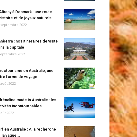
Albany à Denmark : une route
histoire et de joyaux naturels
 septembre 2022
nberra : nos itinéraires de visite
ns la capitale
septembre 2022
écotourisme en Australie, une
tre forme de voyage
 août 2022
rénaline made in Australie : les
tivités incontournables
août 2022
rf en Australie : A la recherche
 la vague...