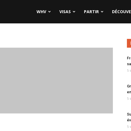
WHV
VISAS
PARTIR
DÉCOUVE
Fr
sa
5 
Gr
en
5 
Su
év
5 