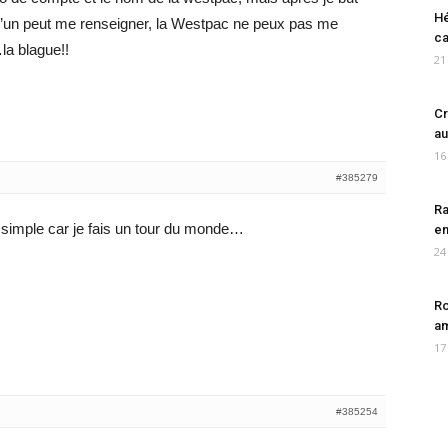
Hé
u’un peut me renseigner, la Westpac ne peux pas me
ca
…la blague!!
21
Cr
au
16
#385279
Ra
et simple car je fais un tour du monde…
en
24
Ro
am
17
#385254