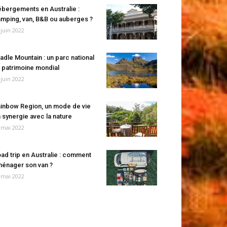
bergements en Australie :
mping, van, B&B ou auberges ?
 juin 2022
adle Mountain : un parc national
 patrimoine mondial
 juin 2022
inbow Region, un mode de vie
 synergie avec la nature
 mai 2022
ad trip en Australie : comment
énager son van ?
 mai 2022