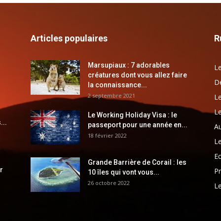
Articles populaires
R
Marsupiaux : 7 adorables
Le
créatures dont vous allez faire
Dé
la connaissance...
2 septembre 2021
Le
Le
Le Working Holiday Visa : le
...
passeport pour une année en...
Au
18 février 2022
Le
E
Grande Barrière de Corail : les
r
Pr
10 îles qui vont vous...
26 octobre 2022
Le