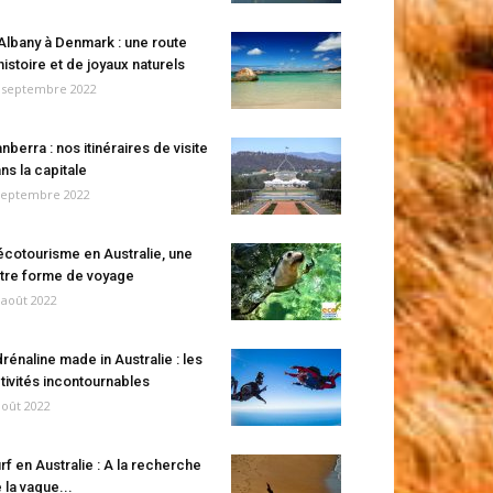
Albany à Denmark : une route
histoire et de joyaux naturels
 septembre 2022
nberra : nos itinéraires de visite
ns la capitale
septembre 2022
écotourisme en Australie, une
tre forme de voyage
 août 2022
rénaline made in Australie : les
tivités incontournables
août 2022
rf en Australie : A la recherche
 la vague...