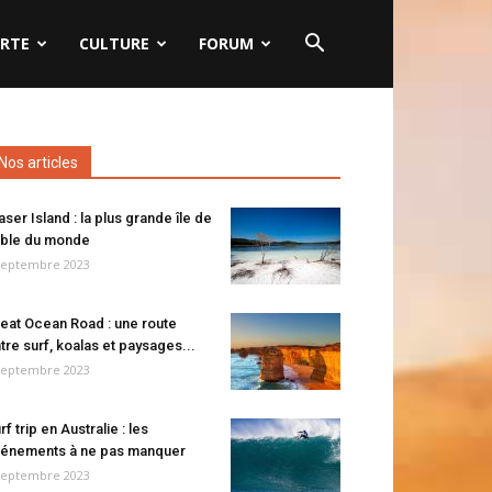
RTE
CULTURE
FORUM
Nos articles
aser Island : la plus grande île de
ble du monde
septembre 2023
eat Ocean Road : une route
tre surf, koalas et paysages...
septembre 2023
rf trip en Australie : les
énements à ne pas manquer
septembre 2023