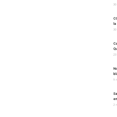
30
CO
la
30
Ca
Qu
23
No
bl
9 
Sa
em
2 