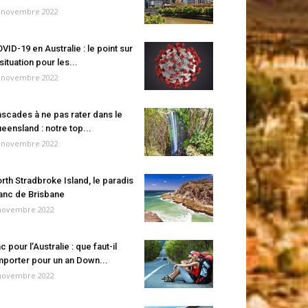
 novembre 2022
VID-19 en Australie : le point sur
 situation pour les...
 novembre 2022
scades à ne pas rater dans le
eensland : notre top...
 novembre 2022
rth Stradbroke Island, le paradis
anc de Brisbane
novembre 2022
c pour l’Australie : que faut-il
porter pour un an Down...
novembre 2022