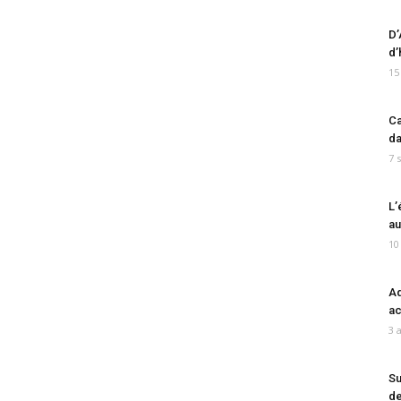
D’
d’
15
Ca
da
7 
L’
au
10
Ad
ac
3 
Su
de