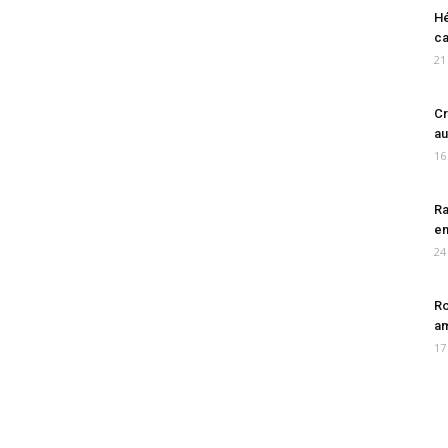
Hé
ca
21
Cr
au
16
Ra
en
24
Ro
am
17