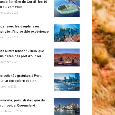
ande Barrière de Corail : les 10
es qui vont vous...
 octobre 2022
ger avec les dauphins en
stralie : l’incroyable expérience
 octobre 2022
its australiennes : 7 lieux que
us n’êtes pas prêt d’oublier...
 octobre 2022
s activités gratuites à Perth,
ur un été coloré et bien...
octobre 2022
wnsville, point stratégique du
rd tropical Queensland
 septembre 2022