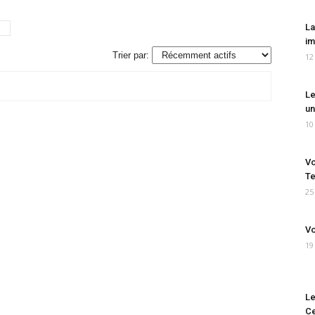
La
im
Trier par:
12
Le
un
10
Vo
Te
25
Vo
19
Le
Ce