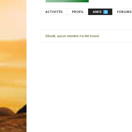
ACTIVITÉS
PROFIL
AMIS
FORUMS
0
Désolé, aucun membre n'a été trouvé.
Mes
amis