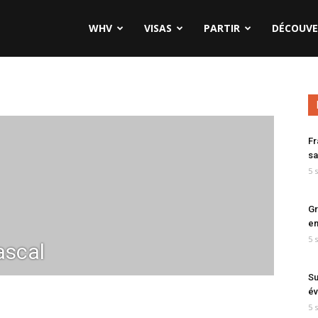
WHV
VISAS
PARTIR
DÉCOUVE
Fr
sa
5 
Gr
en
5 
ascal
Su
év
5 