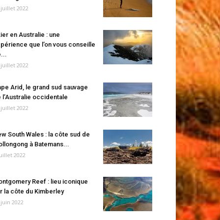
 juillet 2022
ier en Australie : une
périence que l’on vous conseille
...
 juillet 2022
pe Arid, le grand sud sauvage
 l’Australie occidentale
 juillet 2022
w South Wales : la côte sud de
llongong à Batemans...
juillet 2022
ntgomery Reef : lieu iconique
r la côte du Kimberley
 juin 2022