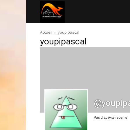
Australia-
Accueil
youpipascal
australie.com
youpipascal
@youpip
Pas d’activité récente