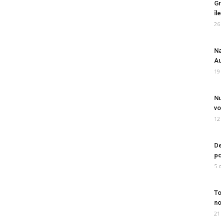
Gr
îl
26
Na
Au
19
Nu
vo
12
De
po
5 
To
no
21