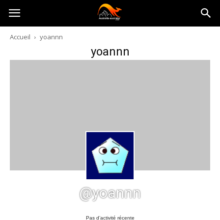
Australia-
Accueil
yoannn
yoannn
australie.com
@yoannn
Pas d’activité récente