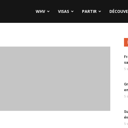
WHV
VISAS
PARTIR
DÉCOUVE
Fr
sa
5 
Gr
en
5 
Su
év
5 