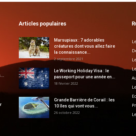
Articles populaires
R
Marsupiaux : 7 adorables
Le
créatures dont vous allez faire
Dé
la connaissance...
2 septembre 2021
Le
Le
Le Working Holiday Visa : le
...
passeport pour une année en...
Au
18 février 2022
Le
E
Grande Barrière de Corail : les
r
Pr
10 îles qui vont vous...
26 octobre 2022
Le