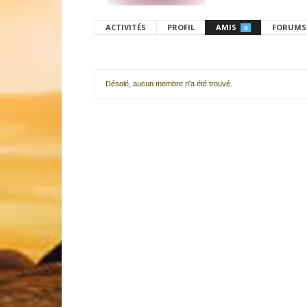
ACTIVITÉS
PROFIL
AMIS
FORUMS
0
Désolé, aucun membre n'a été trouvé.
Mes
amis