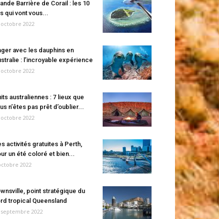
ande Barrière de Corail : les 10
es qui vont vous...
 octobre 2022
ger avec les dauphins en
stralie : l’incroyable expérience
 octobre 2022
its australiennes : 7 lieux que
us n’êtes pas prêt d’oublier...
 octobre 2022
s activités gratuites à Perth,
ur un été coloré et bien...
octobre 2022
wnsville, point stratégique du
rd tropical Queensland
 septembre 2022