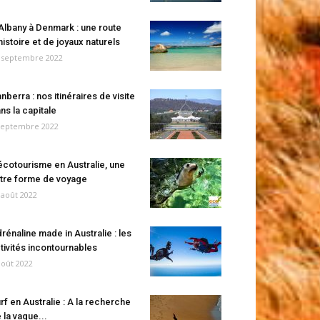
Albany à Denmark : une route
histoire et de joyaux naturels
 septembre 2022
nberra : nos itinéraires de visite
ns la capitale
septembre 2022
écotourisme en Australie, une
tre forme de voyage
 août 2022
rénaline made in Australie : les
tivités incontournables
août 2022
rf en Australie : A la recherche
 la vague...