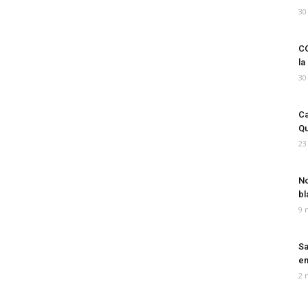
30
CO
la
30
Ca
Qu
23
No
bl
9 
Sa
em
2 