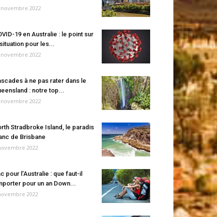
 novembre 2022
VID-19 en Australie : le point sur
 situation pour les...
 novembre 2022
scades à ne pas rater dans le
eensland : notre top...
 novembre 2022
rth Stradbroke Island, le paradis
anc de Brisbane
novembre 2022
c pour l’Australie : que faut-il
porter pour un an Down...
novembre 2022