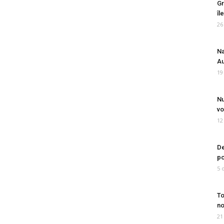
Gr
îl
26
Na
Au
19
Nu
vo
12
De
po
5 
To
no
21