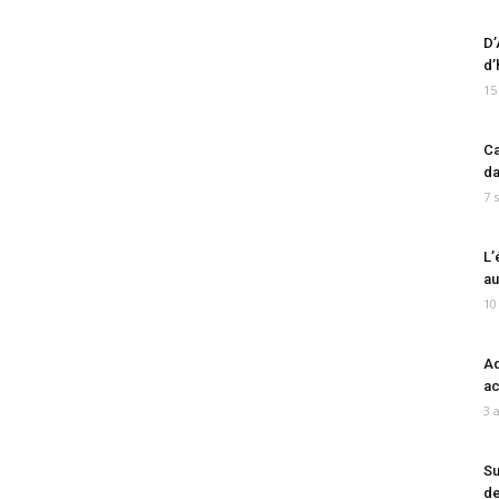
D’
d’
15
Ca
da
7 
L’
au
10
Ad
ac
3 
Su
de