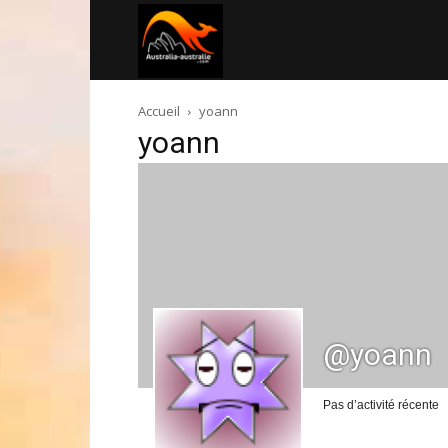
Australia-
Accueil
yoann
australie.com
yoann
@yoann
Pas d’activité récente