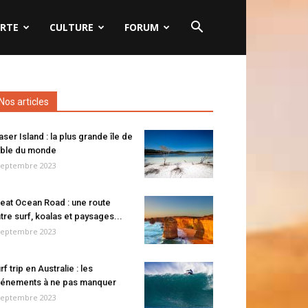
RTE
CULTURE
FORUM
Nos articles
aser Island : la plus grande île de
ble du monde
septembre 2023
eat Ocean Road : une route
tre surf, koalas et paysages...
septembre 2023
rf trip en Australie : les
énements à ne pas manquer
septembre 2023