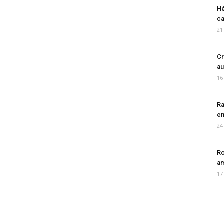
Hé
ca
21
Cr
au
16
Ra
en
24
Ro
am
17