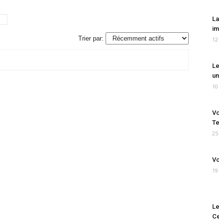
La
im
Trier par:
12
Le
un
10
Vo
Te
25
Vo
19
Le
Ce