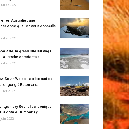
 juillet 2022
ier en Australie : une
périence que l’on vous conseille
...
 juillet 2022
pe Arid, le grand sud sauvage
 l’Australie occidentale
 juillet 2022
w South Wales : la côte sud de
llongong à Batemans...
juillet 2022
ntgomery Reef : lieu iconique
r la côte du Kimberley
 juin 2022