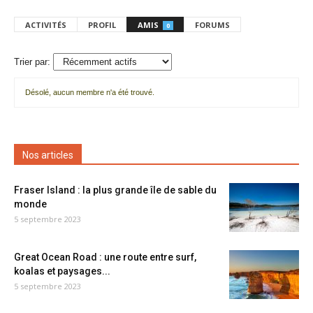
ACTIVITÉS
PROFIL
AMIS
FORUMS
0
Trier par:
Désolé, aucun membre n'a été trouvé.
Mes
amis
Nos articles
Fraser Island : la plus grande île de sable du
monde
5 septembre 2023
Great Ocean Road : une route entre surf,
koalas et paysages...
5 septembre 2023