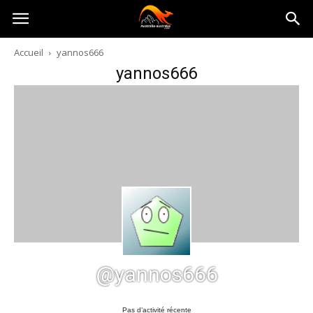
Australia-
Accueil
yannos666
yannos666
australie.com
@yannos666
Pas d’activité récente