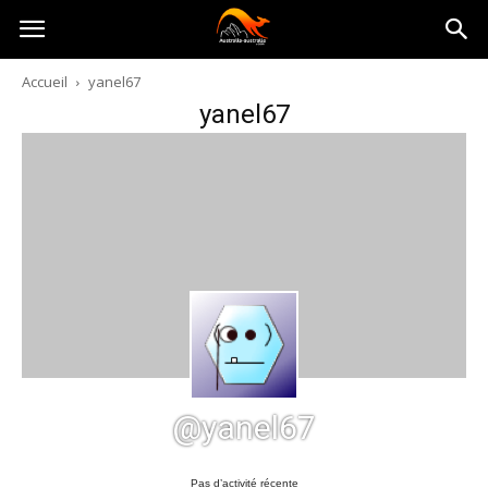
Australia-
Accueil
yanel67
yanel67
australie.com
@yanel67
Pas d’activité récente