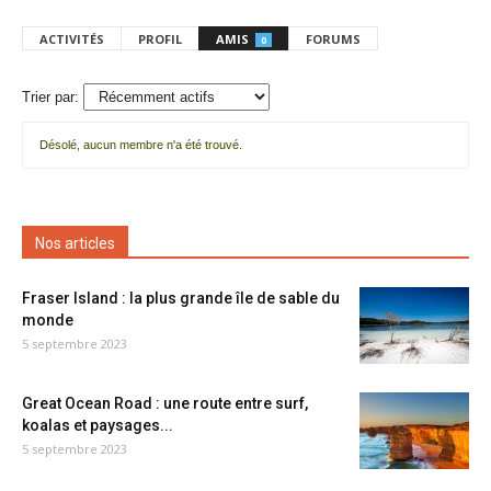
ACTIVITÉS
PROFIL
AMIS
FORUMS
0
Trier par:
Désolé, aucun membre n'a été trouvé.
Mes
amis
Nos articles
Fraser Island : la plus grande île de sable du
monde
5 septembre 2023
Great Ocean Road : une route entre surf,
koalas et paysages...
5 septembre 2023