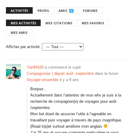
ACTIVITÉS
PROFIL
AMIS
FORUMS
1
MES ACTIVITÉS
MES CITATIONS
MES FAVORIS
MES AMIS
Afficher par activité:
Yan84100
a commencé le sujet
Compagnon(e ) départ août -septembre
dans le forum
Voyager ensemble
il y a 8 ans
Bonjour ,
Actuellement dans l’attentes de mon whv je suis à la
recherche de compagnon(e) de voyages pour août
/septembre.
Mon but étant de associer l’utile à l’agreable en
travaillant puis voyager à travers de pays magnifique.
(Road trip)et surtout améliore mon anglais
J’ai 25 ans et aucune contrainte particulière je vous