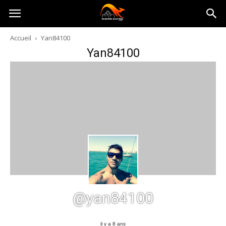
Australia-
Accueil
Yan84100
Yan84100
australie.com
@yan84100
il y a 8 ans