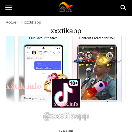
Australia-
Accueil
xxxtikapp
xxxtikapp
australie.com
@xxxtikapp
il y a 3 ans