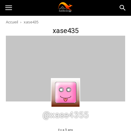
Australia-
Accueil
xase435
xase435
australie.com
@xase4355
il y a 5 ans