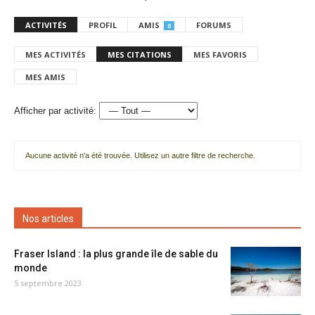
ACTIVITÉS
PROFIL
AMIS
FORUMS
0
MES ACTIVITÉS
MES CITATIONS
MES FAVORIS
MES AMIS
Afficher par activité:
Aucune activité n'a été trouvée. Utilisez un autre filtre de recherche.
Nos articles
Fraser Island : la plus grande île de sable du
monde
5 septembre 2023