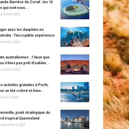
ande Barrière de Corail : les 10
es qui vont vous...
 octobre 2022
ger avec les dauphins en
stralie : l’incroyable expérience
 octobre 2022
its australiennes : 7 lieux que
us n’êtes pas prêt d’oublier...
 octobre 2022
s activités gratuites à Perth,
ur un été coloré et bien...
octobre 2022
wnsville, point stratégique du
rd tropical Queensland
 septembre 2022