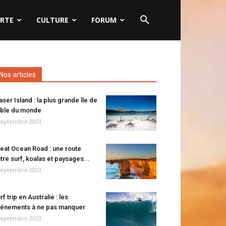
RTE
CULTURE
FORUM
Nos articles
aser Island : la plus grande île de
ble du monde
septembre 2023
eat Ocean Road : une route
tre surf, koalas et paysages...
septembre 2023
rf trip en Australie : les
énements à ne pas manquer
septembre 2023