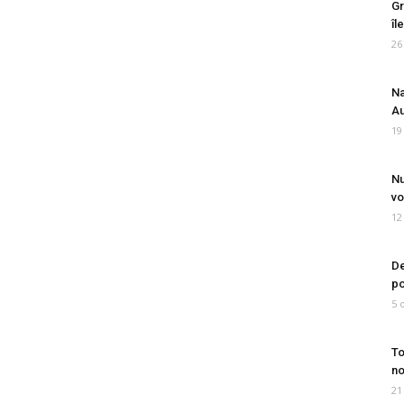
Gr
îl
26
Na
Au
19
Nu
vo
12
De
po
5 
To
no
21