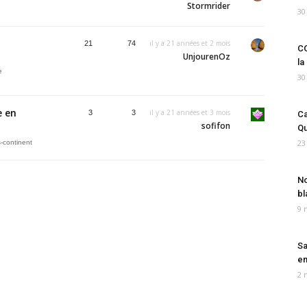
Stormrider
30
il y a 21 années et 2 mois
21
74
CO
UnjourenOz
la
e
30
e en
il y a 21 années et 3 mois
3
3
Ca
sofifon
Qu
23
s-continent
No
bl
9 
Sa
em
2 