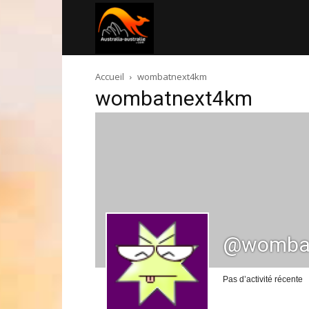
Australia-
Accueil
wombatnext4km
australie.com
wombatnext4km
@womba
Pas d’activité récente