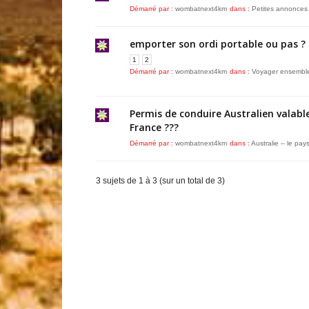
Démarré par :
wombatnext4km
dans :
Petites annonces
emporter son ordi portable ou pas ?
1
2
Démarré par :
wombatnext4km
dans :
Voyager ensembl
Permis de conduire Australien valabl
France ???
Démarré par :
wombatnext4km
dans :
Australie – le pay
3 sujets de 1 à 3 (sur un total de 3)