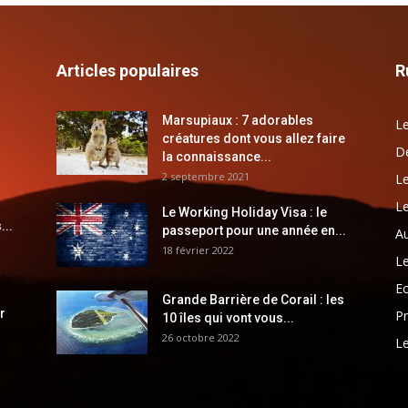
Articles populaires
R
Marsupiaux : 7 adorables
Le
créatures dont vous allez faire
Dé
la connaissance...
2 septembre 2021
Le
Le
Le Working Holiday Visa : le
...
passeport pour une année en...
Au
18 février 2022
Le
E
Grande Barrière de Corail : les
r
Pr
10 îles qui vont vous...
26 octobre 2022
Le