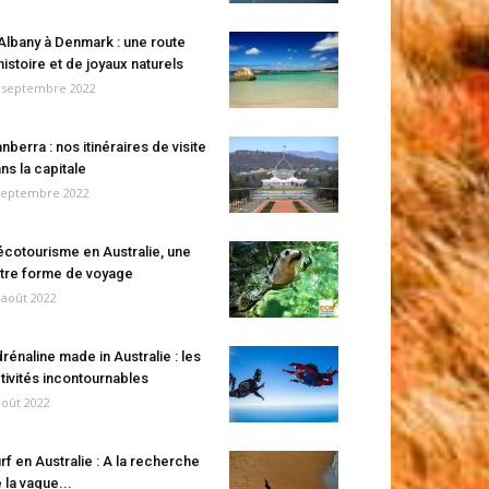
Albany à Denmark : une route
histoire et de joyaux naturels
 septembre 2022
nberra : nos itinéraires de visite
ns la capitale
septembre 2022
écotourisme en Australie, une
tre forme de voyage
 août 2022
rénaline made in Australie : les
tivités incontournables
août 2022
rf en Australie : A la recherche
 la vague...