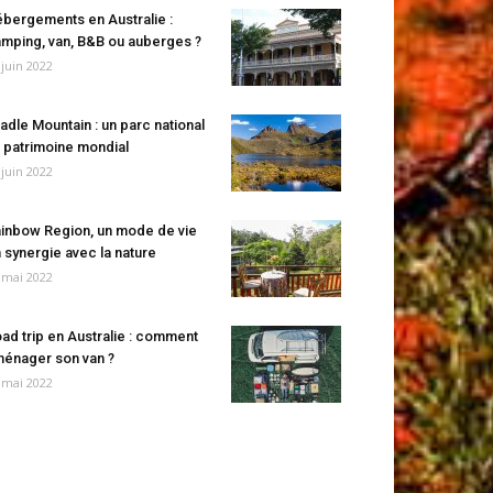
bergements en Australie :
mping, van, B&B ou auberges ?
 juin 2022
adle Mountain : un parc national
 patrimoine mondial
 juin 2022
inbow Region, un mode de vie
 synergie avec la nature
 mai 2022
ad trip en Australie : comment
énager son van ?
 mai 2022