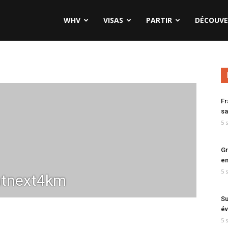
WHV
VISAS
PARTIR
DÉCOUVE
Fr
sa
5 
Gr
en
5 
tnext4km
Su
év
5 