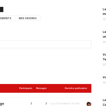
La
im
EMENTS
MES FAVORIS
12
Le
un
10
Vo
Te
25
Vo
19
Participants
Messages
Dernière publication
Le
uge
il y a 20 années et 10 mois
3
3
Ce