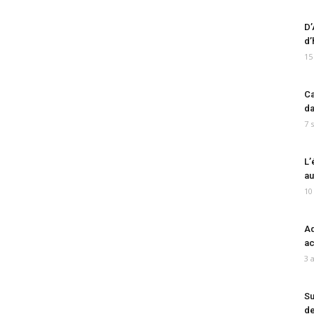
D’
d’
15
Ca
da
7 
L’
au
10
Ad
ac
3 
Su
de