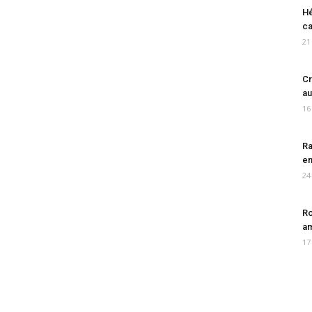
Hé
ca
21
Cr
au
16
Ra
en
24
Ro
am
17