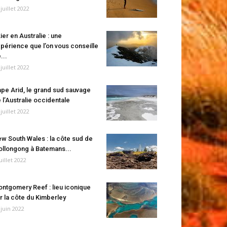
 juillet 2022
ier en Australie : une
périence que l’on vous conseille
...
 juillet 2022
pe Arid, le grand sud sauvage
 l’Australie occidentale
 juillet 2022
w South Wales : la côte sud de
llongong à Batemans...
juillet 2022
ntgomery Reef : lieu iconique
r la côte du Kimberley
 juin 2022