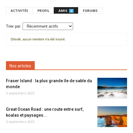
ACTIVITÉS
PROFIL
AMIS
FORUMS
0
Trier par:
Désolé, aucun membre n'a été trouvé.
Mes
amis
Nos articles
Fraser Island : la plus grande île de sable du
monde
5 septembre 2023
Great Ocean Road : une route entre surf,
koalas et paysages...
5 septembre 2023