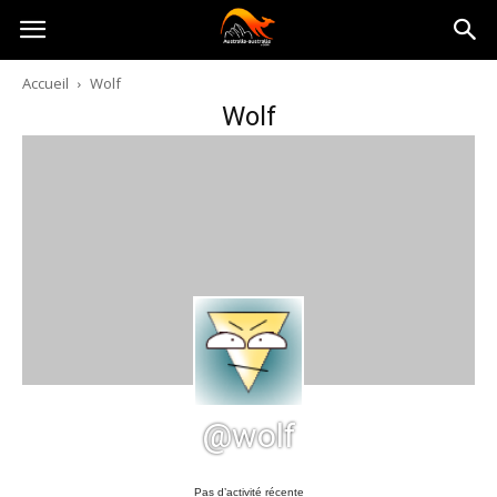
Australia-
Accueil
Wolf
Wolf
australie.com
@wolf
Pas d’activité récente