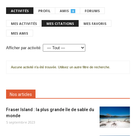
ACTIVITÉS
PROFIL
AMIS
FORUMS
0
MES ACTIVITÉS
MES CITATIONS
MES FAVORIS
MES AMIS
Afficher par activité:
Aucune activité n'a été trouvée. Utilisez un autre filtre de recherche.
Nos articles
Fraser Island : la plus grande île de sable du
monde
5 septembre 2023