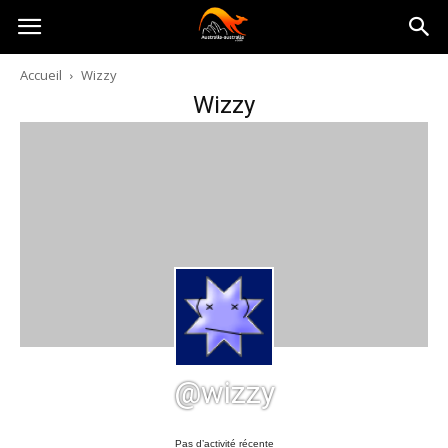
Australia-
Accueil
Wizzy
Wizzy
australie.com
@wizzy
Pas d’activité récente