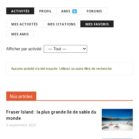
ACTIVITÉS
PROFIL
AMIS
FORUMS
0
MES ACTIVITÉS
MES CITATIONS
MES FAVORIS
MES AMIS
Afficher par activité:
Aucune activité n'a été trouvée. Utilisez un autre filtre de recherche.
Nos articles
Fraser Island : la plus grande île de sable du
monde
5 septembre 2023