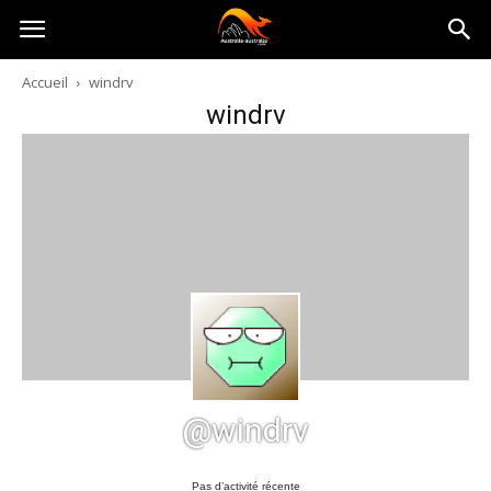
Australia-
Accueil
windrv
windrv
australie.com
@windrv
Pas d’activité récente