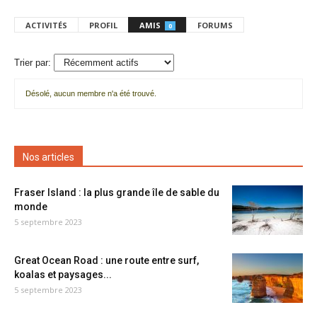
ACTIVITÉS
PROFIL
AMIS
FORUMS
0
Trier par:
Désolé, aucun membre n'a été trouvé.
Mes
amis
Nos articles
Fraser Island : la plus grande île de sable du
monde
5 septembre 2023
Great Ocean Road : une route entre surf,
koalas et paysages...
5 septembre 2023