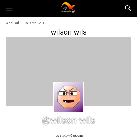
Australia-
Accueil
wilson wils
wilson wils
australie.com
@wilson-wils
Pas d’activité récente