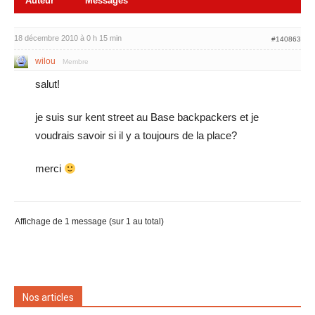
Auteur
Messages
18 décembre 2010 à 0 h 15 min
#140863
wilou
Membre
salut!
je suis sur kent street au Base backpackers et je
voudrais savoir si il y a toujours de la place?
merci
Affichage de 1 message (sur 1 au total)
Nos articles