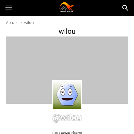
Australia-
Accueil
wilou
wilou
australie.com
@wilou
Pas d’activité récente