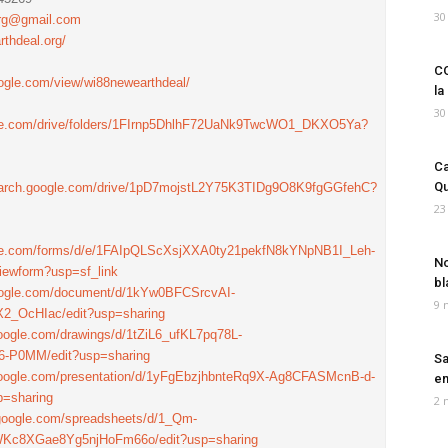
30
org@gmail.com
rthdeal.org/
CO
oogle.com/view/wi88newearthdeal/
la
30
ogle.com/drive/folders/1FIrnp5DhlhF72UaNk9TwcWO1_DKXO5Ya?
Ca
Qu
search.google.com/drive/1pD7mojstL2Y75K3TIDg9O8K9fgGGfehC?
23
gle.com/forms/d/e/1FAIpQLScXsjXXA0ty21pekfN8kYNpNB1I_Leh-
No
ewform?usp=sf_link
bl
google.com/document/d/1kYw0BFCSrcvAI-
9 
2_OcHIac/edit?usp=sharing
google.com/drawings/d/1tZiL6_ufKL7pq78L-
-P0MM/edit?usp=sharing
Sa
.google.com/presentation/d/1yFgEbzjhbnteRq9X-Ag8CFASMcnB-d-
em
=sharing
2 
.google.com/spreadsheets/d/1_Qm-
c8XGae8Yg5njHoFm66o/edit?usp=sharing