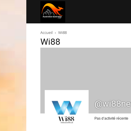
Australia-
Accueil
Wi88
australie.com
Wi88
@wi88ne
Pas d’activité récente