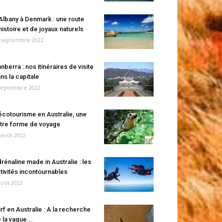
Albany à Denmark : une route
histoire et de joyaux naturels
 septembre 2022
nberra : nos itinéraires de visite
ns la capitale
septembre 2022
écotourisme en Australie, une
tre forme de voyage
 août 2022
rénaline made in Australie : les
tivités incontournables
août 2022
rf en Australie : A la recherche
 la vague...