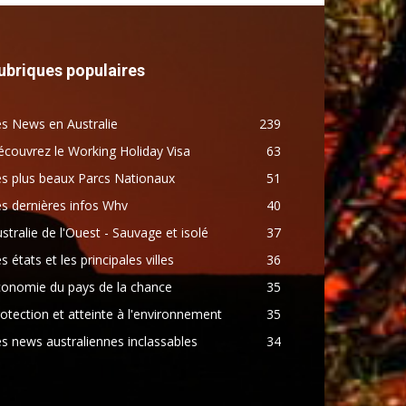
ubriques populaires
s News en Australie
239
couvrez le Working Holiday Visa
63
s plus beaux Parcs Nationaux
51
s dernières infos Whv
40
stralie de l'Ouest - Sauvage et isolé
37
s états et les principales villes
36
conomie du pays de la chance
35
otection et atteinte à l'environnement
35
s news australiennes inclassables
34