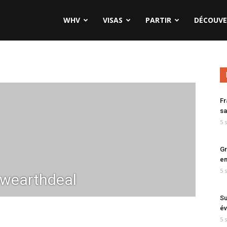
WHV
VISAS
PARTIR
DÉCOUVE
Fr
sa
5 
Gr
en
5 
wearthdeal
Su
év
5 