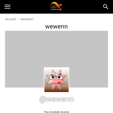
Australia-
Accueil
wewenn
wewenn
australie.com
@wewenn
Pas d’activité récente