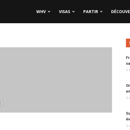
WHV
VISAS
PARTIR
DÉCOUVE
Fr
sa
5 
Gr
en
5 
m
Su
év
5 