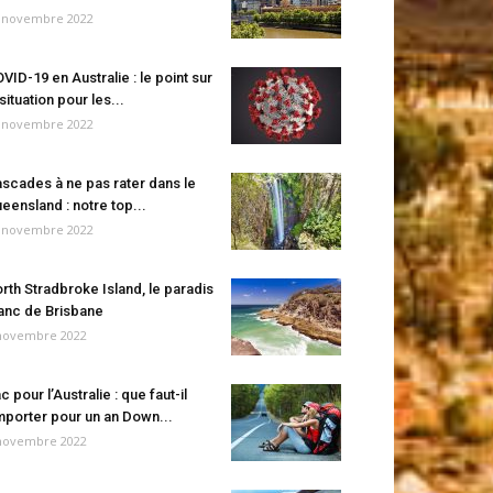
 novembre 2022
VID-19 en Australie : le point sur
 situation pour les...
 novembre 2022
scades à ne pas rater dans le
eensland : notre top...
 novembre 2022
rth Stradbroke Island, le paradis
anc de Brisbane
novembre 2022
c pour l’Australie : que faut-il
porter pour un an Down...
novembre 2022