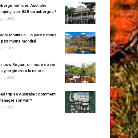
bergements en Australie :
mping, van, B&B ou auberges ?
 juin 2022
adle Mountain : un parc national
 patrimoine mondial
 juin 2022
inbow Region, un mode de vie
 synergie avec la nature
 mai 2022
ad trip en Australie : comment
énager son van ?
 mai 2022