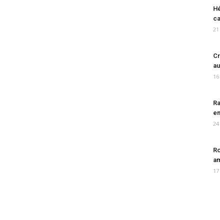
Hé
ca
21
Cr
au
16
Ra
en
24
Ro
am
17