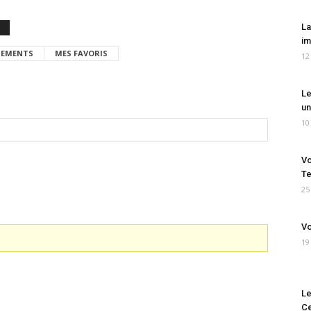
La
im
EMENTS
MES FAVORIS
12
Le
un
10
Vo
Te
25
Vo
19
Le
Ce