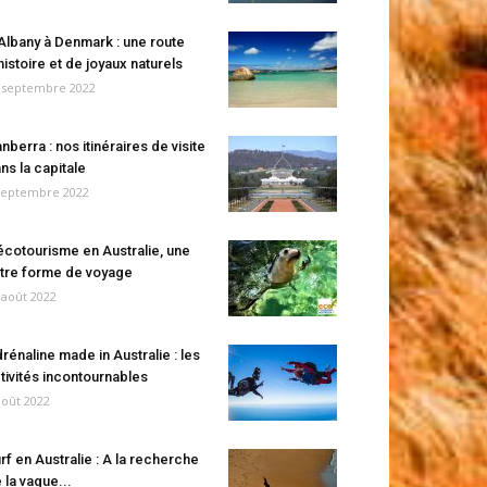
Albany à Denmark : une route
histoire et de joyaux naturels
 septembre 2022
nberra : nos itinéraires de visite
ns la capitale
septembre 2022
écotourisme en Australie, une
tre forme de voyage
 août 2022
rénaline made in Australie : les
tivités incontournables
août 2022
rf en Australie : A la recherche
 la vague...