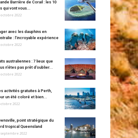
ande Barrière de Corail : les 10
es qui vont vous...
 octobre 2022
ger avec les dauphins en
stralie : l’incroyable expérience
 octobre 2022
its australiennes : 7 lieux que
us n’êtes pas prêt d’oublier...
 octobre 2022
s activités gratuites à Perth,
ur un été coloré et bien...
octobre 2022
wnsville, point stratégique du
rd tropical Queensland
 septembre 2022