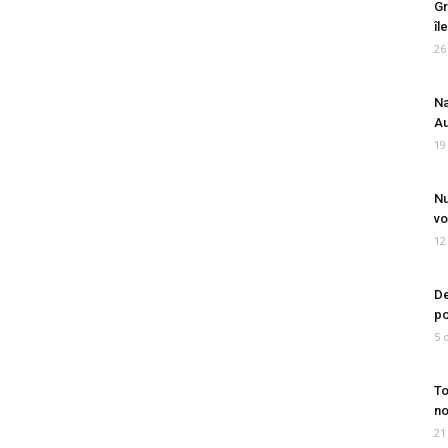
Gr
îl
26
Na
Au
19
Nu
vo
12
De
po
5 
To
no
21