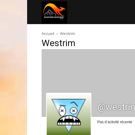
Australia-
Accueil
Westrim
australie.com
Westrim
@westri
Pas d’activité récente