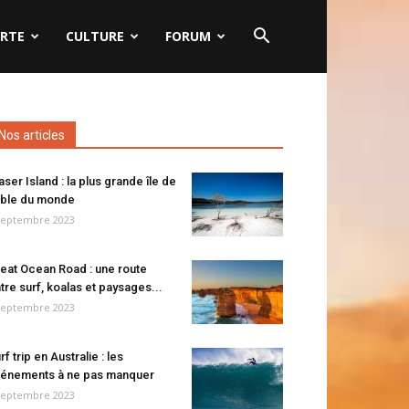
RTE
CULTURE
FORUM
Nos articles
aser Island : la plus grande île de
ble du monde
septembre 2023
eat Ocean Road : une route
tre surf, koalas et paysages...
septembre 2023
rf trip en Australie : les
énements à ne pas manquer
septembre 2023