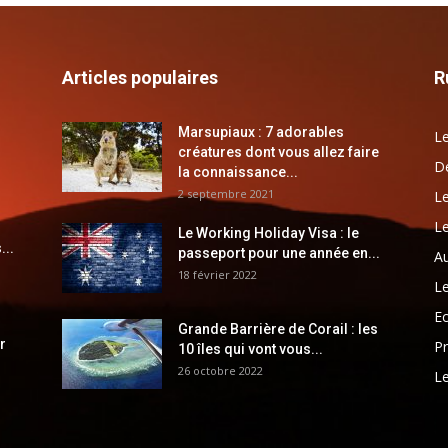
Articles populaires
R
Marsupiaux : 7 adorables
Le
créatures dont vous allez faire
Dé
la connaissance...
2 septembre 2021
Le
Le
Le Working Holiday Visa : le
...
passeport pour une année en...
Au
18 février 2022
Le
E
Grande Barrière de Corail : les
r
Pr
10 îles qui vont vous...
26 octobre 2022
Le