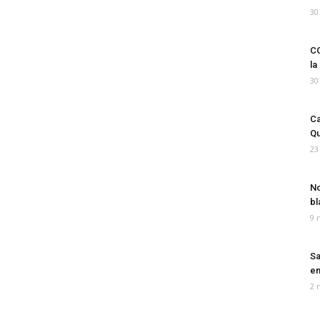
30
CO
la
30
Ca
Qu
23
No
bl
9 
Sa
em
2 