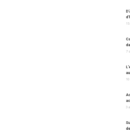
D’
d’
15
Ca
da
7 
L’
au
10
Ad
ac
3 
Su
de