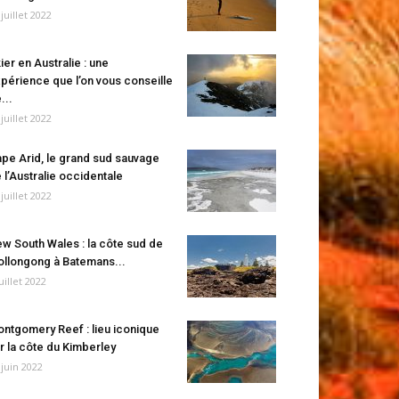
 juillet 2022
ier en Australie : une
périence que l’on vous conseille
...
 juillet 2022
pe Arid, le grand sud sauvage
 l’Australie occidentale
 juillet 2022
w South Wales : la côte sud de
llongong à Batemans...
juillet 2022
ntgomery Reef : lieu iconique
r la côte du Kimberley
 juin 2022