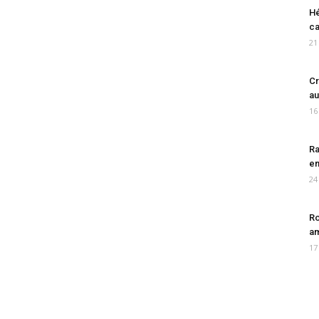
Hé
ca
21
Cr
au
16
Ra
en
24
Ro
am
17