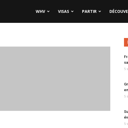
WHV
VISAS
PARTIR
DÉCOUVE
Fr
sa
5 
Gr
en
5 
Su
év
5 