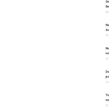
Gr
îl
26
Na
Au
19
Nu
vo
12
De
po
5 
To
no
21