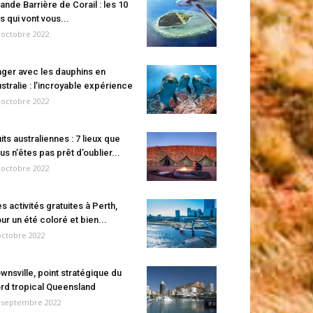
ande Barrière de Corail : les 10
es qui vont vous...
 octobre 2022
ger avec les dauphins en
stralie : l’incroyable expérience
 octobre 2022
its australiennes : 7 lieux que
us n’êtes pas prêt d’oublier...
 octobre 2022
s activités gratuites à Perth,
ur un été coloré et bien...
octobre 2022
wnsville, point stratégique du
rd tropical Queensland
 septembre 2022