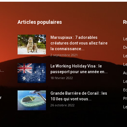
Articles populaires
R
Marsupiaux : 7 adorables
Le
créatures dont vous allez faire
Dé
la connaissance...
2 septembre 2021
Le
Le
Le Working Holiday Visa : le
...
passeport pour une année en...
Au
18 février 2022
Le
E
Grande Barrière de Corail : les
r
Pr
10 îles qui vont vous...
26 octobre 2022
Le