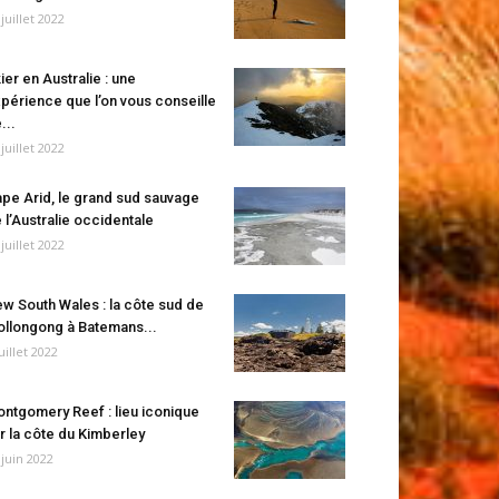
 juillet 2022
ier en Australie : une
périence que l’on vous conseille
...
 juillet 2022
pe Arid, le grand sud sauvage
 l’Australie occidentale
 juillet 2022
w South Wales : la côte sud de
llongong à Batemans...
juillet 2022
ntgomery Reef : lieu iconique
r la côte du Kimberley
 juin 2022