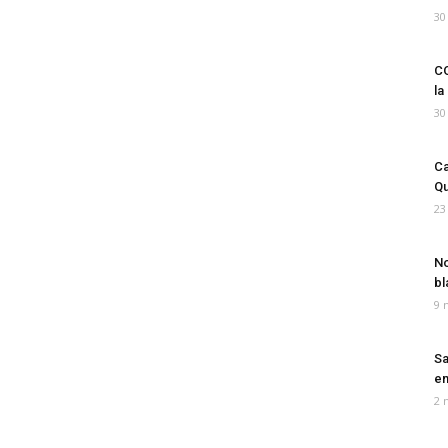
30
CO
la
30
Ca
Qu
23
No
bl
9 
Sa
em
2 