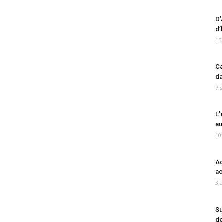
D’
d’
15
Ca
da
7 
L’
au
10
Ad
ac
3 
Su
de