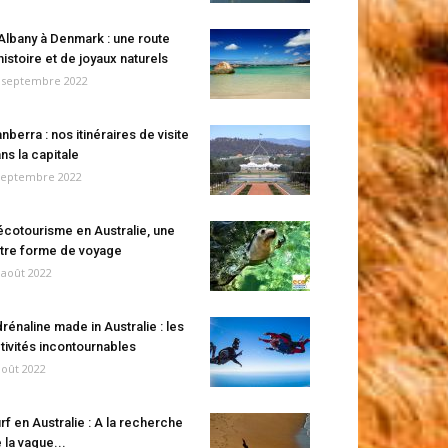
Albany à Denmark : une route
histoire et de joyaux naturels
 septembre 2022
nberra : nos itinéraires de visite
ns la capitale
septembre 2022
écotourisme en Australie, une
tre forme de voyage
 août 2022
rénaline made in Australie : les
tivités incontournables
août 2022
rf en Australie : A la recherche
 la vague...