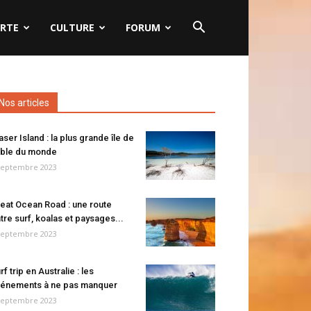
RTE
CULTURE
FORUM
Nos articles
aser Island : la plus grande île de
ble du monde
septembre 2023
eat Ocean Road : une route
tre surf, koalas et paysages...
septembre 2023
rf trip en Australie : les
énements à ne pas manquer
septembre 2023