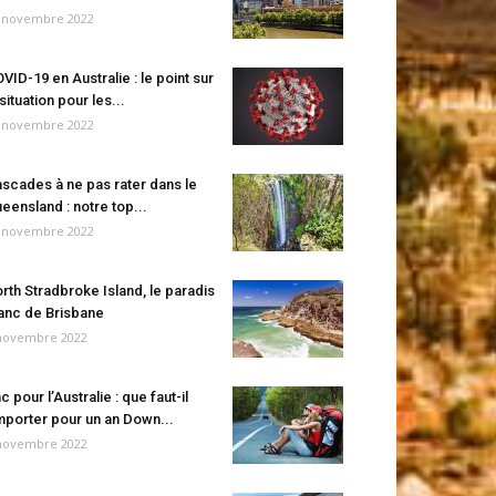
 novembre 2022
VID-19 en Australie : le point sur
 situation pour les...
 novembre 2022
scades à ne pas rater dans le
eensland : notre top...
 novembre 2022
rth Stradbroke Island, le paradis
anc de Brisbane
novembre 2022
c pour l’Australie : que faut-il
porter pour un an Down...
novembre 2022