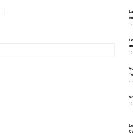
La
im
12
Le
un
10
Vo
Te
25
Vo
19
Le
Ce