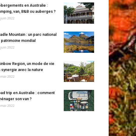
bergements en Australie :
mping, van, B&B ou auberges ?
 juin 2022
adle Mountain : un parc national
 patrimoine mondial
 juin 2022
inbow Region, un mode de vie
 synergie avec la nature
 mai 2022
ad trip en Australie : comment
énager son van ?
 mai 2022