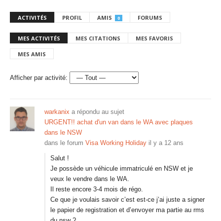
ACTIVITÉS
PROFIL
AMIS
FORUMS
0
MES ACTIVITÉS
MES CITATIONS
MES FAVORIS
MES AMIS
Afficher par activité:
warkanix
a répondu au sujet
URGENT!! achat d'un van dans le WA avec plaques
dans le NSW
dans le forum
Visa Working Holiday
il y a 12 ans
Salut !
Je possède un véhicule immatriculé en NSW et je
veux le vendre dans le WA.
Il reste encore 3-4 mois de régo.
Ce que je voulais savoir c’est est-ce j’ai juste a signer
le papier de registration et d’envoyer ma partie au rms
du nsw ?