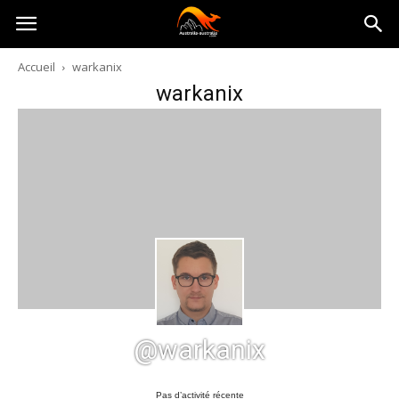
Australia-
Accueil
warkanix
warkanix
australie.com
@warkanix
Pas d’activité récente