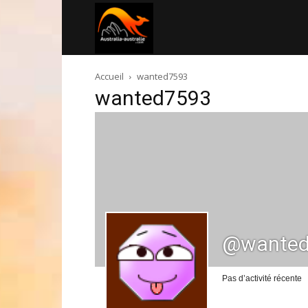
Australia-
Accueil
wanted7593
australie.com
wanted7593
@wanted
Pas d’activité récente