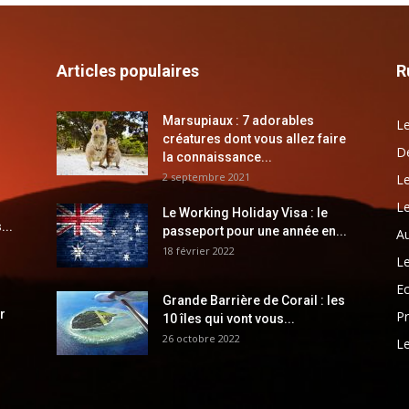
Articles populaires
R
Marsupiaux : 7 adorables
Le
créatures dont vous allez faire
Dé
la connaissance...
2 septembre 2021
Le
Le
Le Working Holiday Visa : le
...
passeport pour une année en...
Au
18 février 2022
Le
E
Grande Barrière de Corail : les
r
Pr
10 îles qui vont vous...
26 octobre 2022
Le