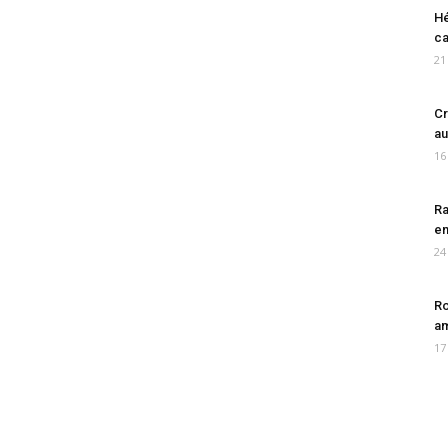
Hé
ca
21
Cr
au
16
Ra
en
24
Ro
am
17