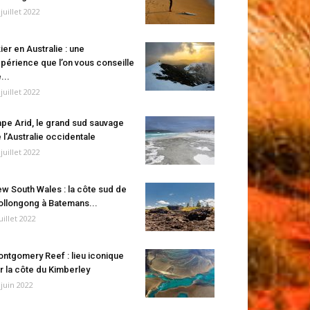
 juillet 2022
ier en Australie : une
périence que l’on vous conseille
...
 juillet 2022
pe Arid, le grand sud sauvage
 l’Australie occidentale
 juillet 2022
w South Wales : la côte sud de
llongong à Batemans...
juillet 2022
ntgomery Reef : lieu iconique
r la côte du Kimberley
 juin 2022