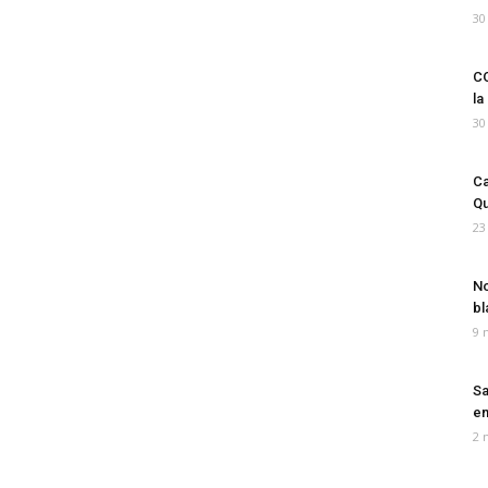
30
CO
la
30
Ca
Qu
23
No
bl
9 
Sa
em
2 