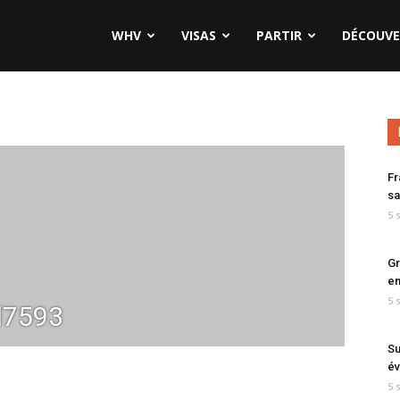
WHV
VISAS
PARTIR
DÉCOUVE
Fr
sa
5 
Gr
en
5 
7593
Su
év
5 