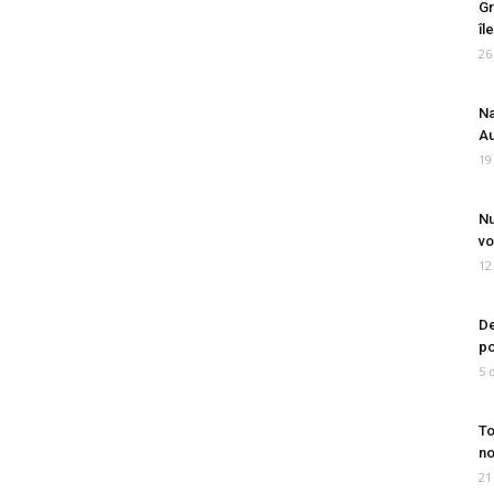
Gr
îl
26
Na
Au
19
Nu
vo
12
De
po
5 
To
no
21