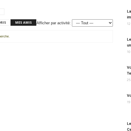
La
im
ORIS
MES AMIS
Afficher par activité:
12
cherche.
Le
un
10
Vo
Te
25
Vo
19
Le
Ce