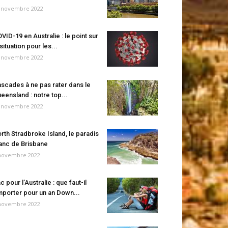
 novembre 2022
VID-19 en Australie : le point sur
 situation pour les...
 novembre 2022
scades à ne pas rater dans le
eensland : notre top...
 novembre 2022
rth Stradbroke Island, le paradis
anc de Brisbane
novembre 2022
c pour l’Australie : que faut-il
porter pour un an Down...
novembre 2022