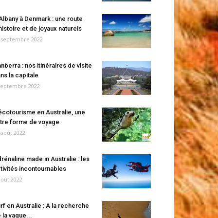
Albany à Denmark : une route
histoire et de joyaux naturels
 septembre 2022
nberra : nos itinéraires de visite
ns la capitale
septembre 2022
écotourisme en Australie, une
tre forme de voyage
 août 2022
rénaline made in Australie : les
tivités incontournables
août 2022
rf en Australie : A la recherche
 la vague...