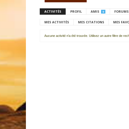
ACTIVITÉS
PROFIL
AMIS
FORUMS
0
MES ACTIVITÉS
MES CITATIONS
MES FAV
Aucune activité n'a été trouvée. Utilisez un autre filtre de re