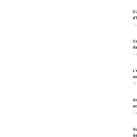
D’
d’
15
Ca
da
7 
L’
au
10
Ad
ac
3 
Su
de