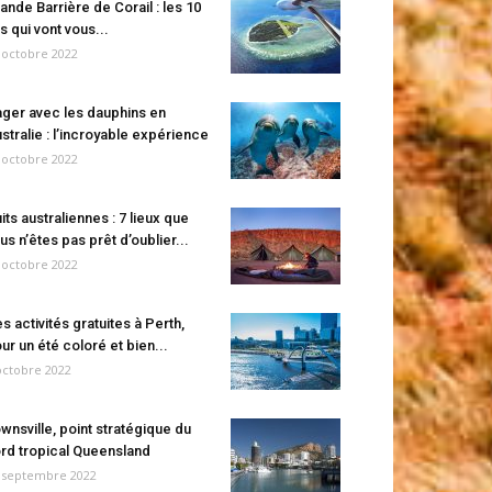
ande Barrière de Corail : les 10
es qui vont vous...
 octobre 2022
ger avec les dauphins en
stralie : l’incroyable expérience
 octobre 2022
its australiennes : 7 lieux que
us n’êtes pas prêt d’oublier...
 octobre 2022
s activités gratuites à Perth,
ur un été coloré et bien...
octobre 2022
wnsville, point stratégique du
rd tropical Queensland
 septembre 2022