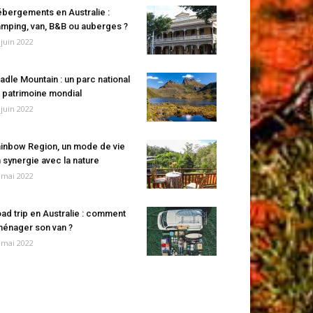
bergements en Australie :
mping, van, B&B ou auberges ?
 juin 2022
adle Mountain : un parc national
 patrimoine mondial
 juin 2022
inbow Region, un mode de vie
 synergie avec la nature
 mai 2022
ad trip en Australie : comment
énager son van ?
 mai 2022