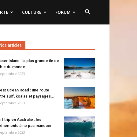
RTE
CULTURE
FORUM
Nos articles
aser Island : la plus grande île de
ble du monde
septembre 2023
eat Ocean Road : une route
tre surf, koalas et paysages...
septembre 2023
rf trip en Australie : les
énements à ne pas manquer
septembre 2023