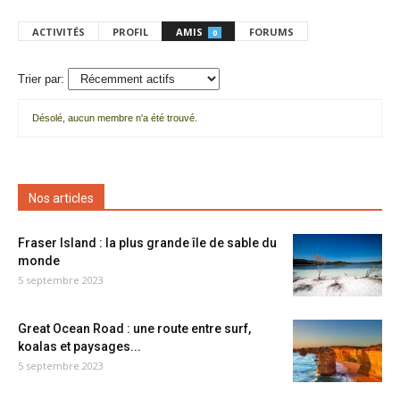
ACTIVITÉS
PROFIL
AMIS
FORUMS
0
Trier par:
Désolé, aucun membre n'a été trouvé.
Mes
amis
Nos articles
Fraser Island : la plus grande île de sable du
monde
5 septembre 2023
Great Ocean Road : une route entre surf,
koalas et paysages...
5 septembre 2023