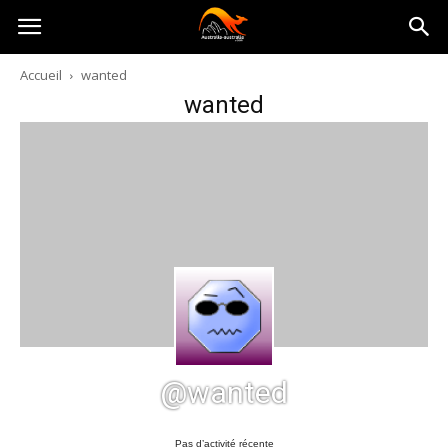
Australia-
Accueil
wanted
wanted
australie.com
@wanted
Pas d’activité récente