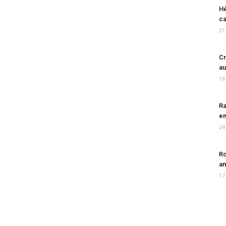
Hé
ca
21
Cr
au
16
Ra
en
24
Ro
am
17