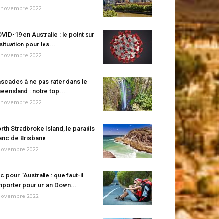
 novembre 2022
VID-19 en Australie : le point sur
 situation pour les...
 novembre 2022
scades à ne pas rater dans le
eensland : notre top...
 novembre 2022
rth Stradbroke Island, le paradis
anc de Brisbane
novembre 2022
c pour l’Australie : que faut-il
porter pour un an Down...
novembre 2022