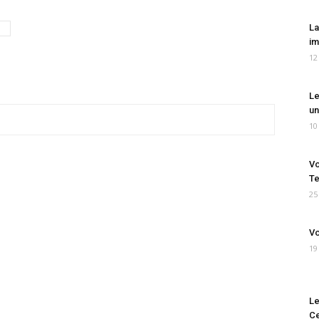
La
im
12
Le
un
10
Vo
Te
25
Vo
19
Le
Ce