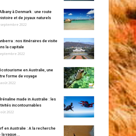
Albany à Denmark : une route
histoire et de joyaux naturels
 septembre 2022
nberra : nos itinéraires de visite
ns la capitale
septembre 2022
écotourisme en Australie, une
tre forme de voyage
 août 2022
rénaline made in Australie : les
tivités incontournables
août 2022
rf en Australie : A la recherche
 la vague...