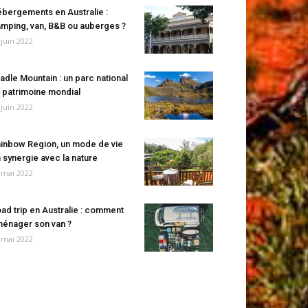
bergements en Australie :
mping, van, B&B ou auberges ?
 juin 2022
adle Mountain : un parc national
 patrimoine mondial
 juin 2022
inbow Region, un mode de vie
 synergie avec la nature
 mai 2022
ad trip en Australie : comment
énager son van ?
 mai 2022