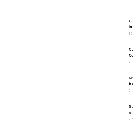
30
CO
la
30
Ca
Qu
23
No
bl
9 
Sa
em
2 