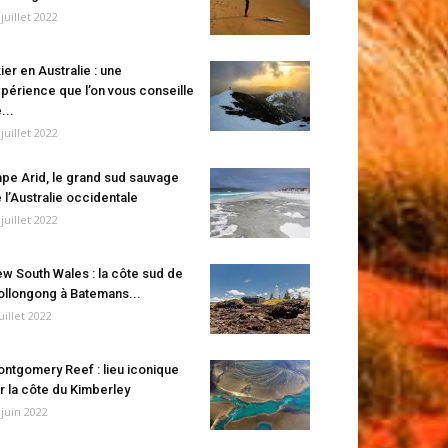
 juillet 2022
ier en Australie : une
périence que l’on vous conseille
...
 juillet 2022
pe Arid, le grand sud sauvage
 l’Australie occidentale
 juillet 2022
w South Wales : la côte sud de
llongong à Batemans...
juillet 2022
ntgomery Reef : lieu iconique
r la côte du Kimberley
 juin 2022