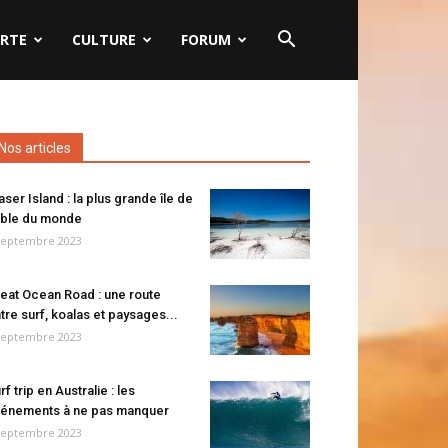
RTE
CULTURE
FORUM
Nos articles
aser Island : la plus grande île de
ble du monde
septembre 2023
eat Ocean Road : une route
tre surf, koalas et paysages...
septembre 2023
rf trip en Australie : les
énements à ne pas manquer
septembre 2023