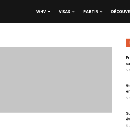
WHV
VISAS
PARTIR
DÉCOUVE
Fr
sa
5 
Gr
en
5 
Su
év
5 