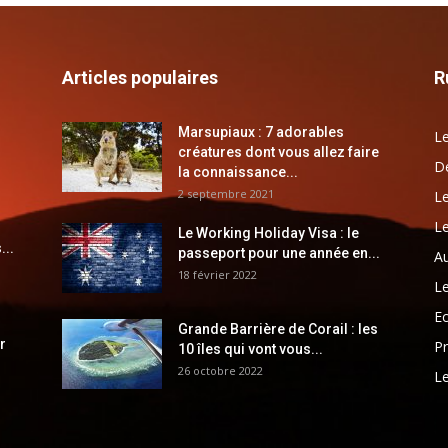
Articles populaires
R
Marsupiaux : 7 adorables
Le
créatures dont vous allez faire
Dé
la connaissance...
2 septembre 2021
Le
Le
Le Working Holiday Visa : le
...
passeport pour une année en...
Au
18 février 2022
Le
E
Grande Barrière de Corail : les
r
Pr
10 îles qui vont vous...
26 octobre 2022
Le