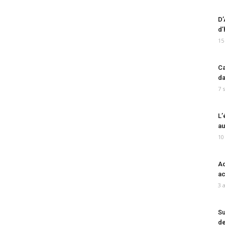
D’
d’
15
Ca
da
7 
L’
au
10
Ad
ac
3 
Su
de