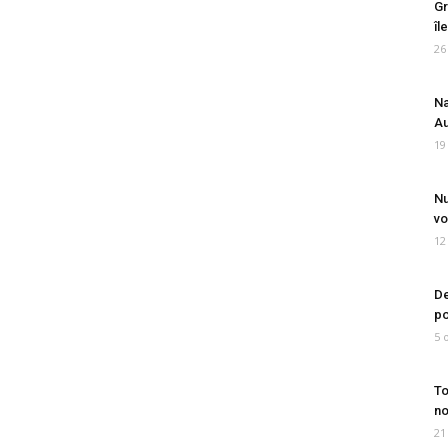
Gr
îl
26
Na
Au
19
Nu
vo
12
De
po
5 
To
no
21