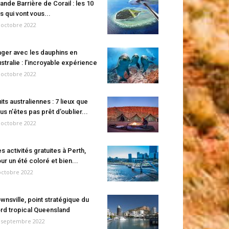
ande Barrière de Corail : les 10
es qui vont vous...
 octobre 2022
ger avec les dauphins en
stralie : l’incroyable expérience
 octobre 2022
its australiennes : 7 lieux que
us n’êtes pas prêt d’oublier...
 octobre 2022
s activités gratuites à Perth,
ur un été coloré et bien...
octobre 2022
wnsville, point stratégique du
rd tropical Queensland
 septembre 2022