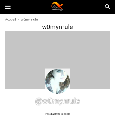
Australia-
Accueil
w0mynrule
w0mynrule
australie.com
@w0mynrule
Pas d’activité récente