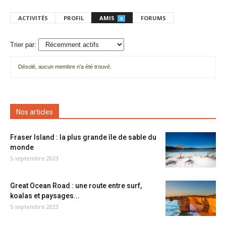
ACTIVITÉS
PROFIL
AMIS
FORUMS
0
Trier par:
Désolé, aucun membre n'a été trouvé.
Mes
amis
Nos articles
Fraser Island : la plus grande île de sable du
monde
5 septembre 2023
Great Ocean Road : une route entre surf,
koalas et paysages...
5 septembre 2023