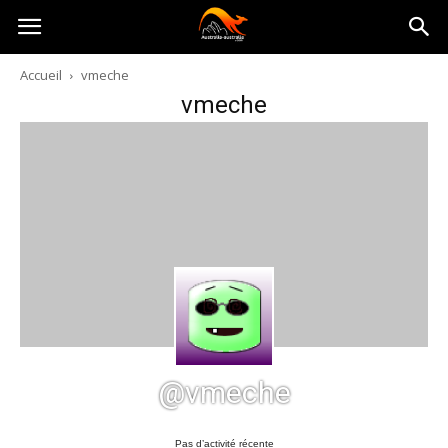
Australia-
Accueil
vmeche
vmeche
australie.com
@vmeche
Pas d’activité récente