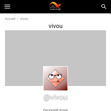
Australia-
Accueil
vivou
vivou
australie.com
@vivou
Pas d’activité récente