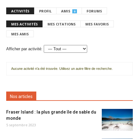
ACTIVITÉS
PROFIL
AMIS
FORUMS
0
MES ACTIVITÉS
MES CITATIONS
MES FAVORIS
MES AMIS
Afficher par activité:
Aucune activité n'a été trouvée. Utilisez un autre filtre de recherche.
Nos articles
Fraser Island : la plus grande île de sable du
monde
5 septembre 2023