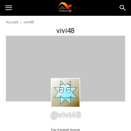
Australia-
Accueil
vivi48
vivi48
australie.com
@vivi48
Pas d’activité récente