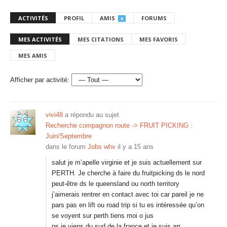
ACTIVITÉS
PROFIL
AMIS
FORUMS
0
MES ACTIVITÉS
MES CITATIONS
MES FAVORIS
MES AMIS
Afficher par activité:
vivi48
a répondu au sujet
Recherche compagnon route -> FRUIT PICKING :
Juin/Septembre
dans le forum
Jobs whv
il y a 15 ans
salut je m’apelle virginie et je suis actuellement sur
PERTH. Je cherche à faire du fruitpicking ds le nord
peut-être ds le queensland ou north territory
j’aimerais rentrer en contact avec toi car pareil je ne
pars pas en lift ou road trip si tu es intéressée qu’on
se voyent sur perth tiens moi o jus
ps je viens du sud de la france et je suis arr…