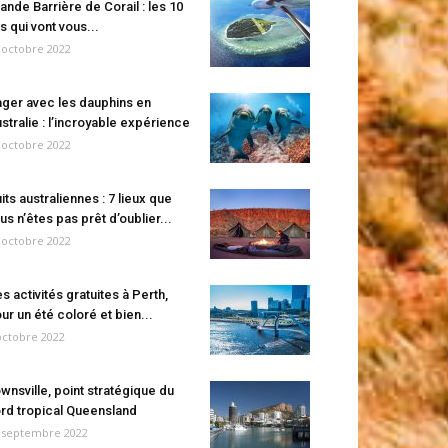
ande Barrière de Corail : les 10
es qui vont vous...
 octobre 2022
ger avec les dauphins en
stralie : l’incroyable expérience
 octobre 2022
its australiennes : 7 lieux que
us n’êtes pas prêt d’oublier...
 octobre 2022
s activités gratuites à Perth,
ur un été coloré et bien...
octobre 2022
wnsville, point stratégique du
rd tropical Queensland
 septembre 2022