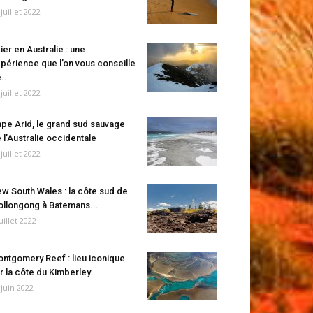
 juillet 2022
ier en Australie : une
périence que l’on vous conseille
...
 juillet 2022
pe Arid, le grand sud sauvage
 l’Australie occidentale
 juillet 2022
w South Wales : la côte sud de
llongong à Batemans...
juillet 2022
ntgomery Reef : lieu iconique
r la côte du Kimberley
 juin 2022