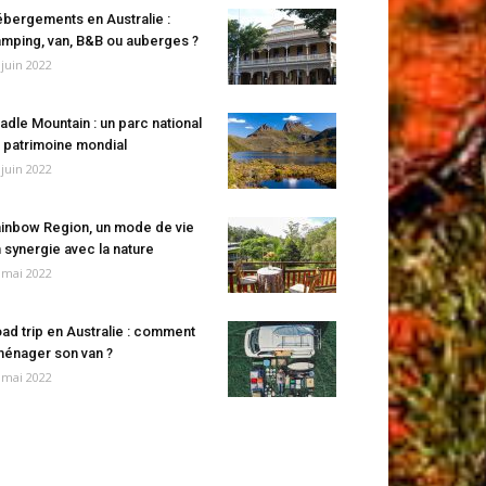
bergements en Australie :
mping, van, B&B ou auberges ?
 juin 2022
adle Mountain : un parc national
 patrimoine mondial
 juin 2022
inbow Region, un mode de vie
 synergie avec la nature
 mai 2022
ad trip en Australie : comment
énager son van ?
 mai 2022