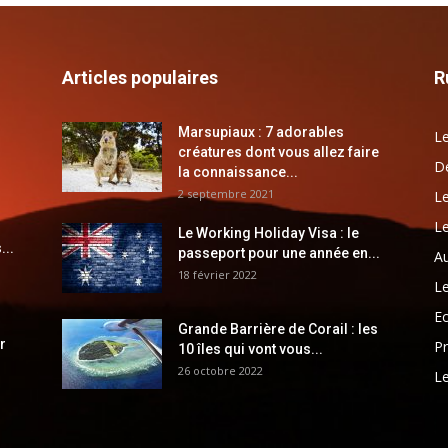
Articles populaires
R
Marsupiaux : 7 adorables
Le
créatures dont vous allez faire
Dé
la connaissance...
2 septembre 2021
Le
Le
Le Working Holiday Visa : le
...
passeport pour une année en...
Au
18 février 2022
Le
E
Grande Barrière de Corail : les
r
Pr
10 îles qui vont vous...
26 octobre 2022
Le