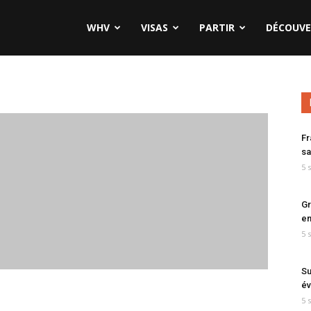
WHV
VISAS
PARTIR
DÉCOUVE
Fr
sa
5 
Gr
en
5 
Su
év
5 