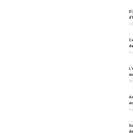
D’
d’
15
Ca
da
7 
L’
au
10
Ad
ac
3 
Su
de