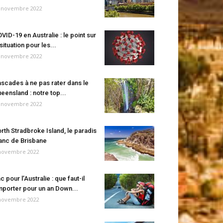
 novembre 2022
VID-19 en Australie : le point sur
 situation pour les...
 novembre 2022
scades à ne pas rater dans le
eensland : notre top...
 novembre 2022
rth Stradbroke Island, le paradis
anc de Brisbane
novembre 2022
c pour l’Australie : que faut-il
porter pour un an Down...
novembre 2022