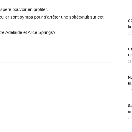
30
spère pouvoir en profiter.
iculier sont sympa pour s’arrêter une soirée/nuit sur cet
CO
la
tre Adelaïde et Alice Springs?
30
Ca
Qu
23
No
bl
9 
Sa
em
2 