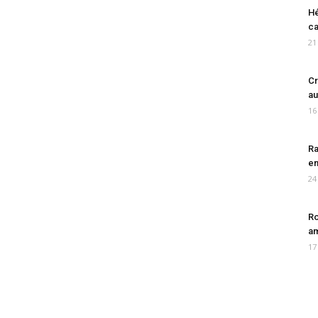
Hé
ca
21
Cr
au
16
Ra
en
24
Ro
am
17