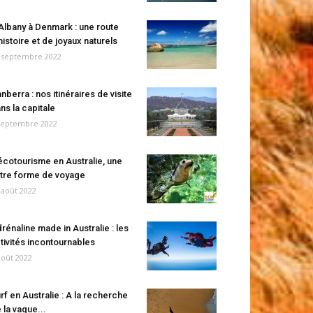
Albany à Denmark : une route
histoire et de joyaux naturels
 septembre 2022
nberra : nos itinéraires de visite
ns la capitale
septembre 2022
écotourisme en Australie, une
tre forme de voyage
 août 2022
rénaline made in Australie : les
tivités incontournables
août 2022
rf en Australie : A la recherche
 la vague...