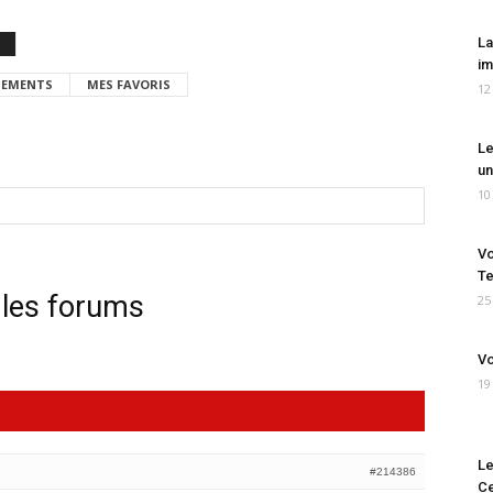
La
im
EMENTS
MES FAVORIS
12
Le
un
10
Vo
Te
 les forums
25
Vo
19
Le
#214386
Ce