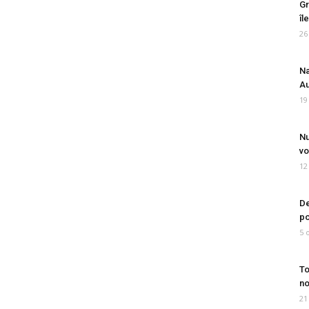
Gr
îl
26
Na
Au
19
Nu
vo
12
De
po
5 
To
no
21