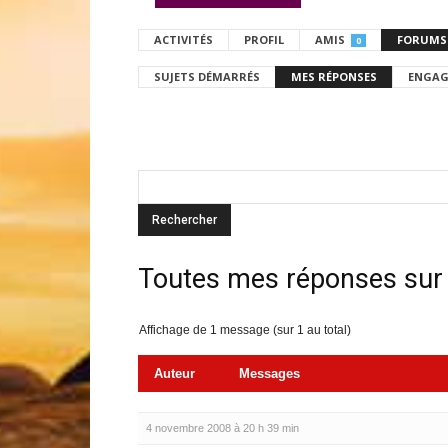
ACTIVITÉS
PROFIL
AMIS
FORUMS
0
SUJETS DÉMARRÉS
MES RÉPONSES
ENGAG
Toutes mes réponses sur
Affichage de 1 message (sur 1 au total)
Auteur
Messages
4 novembre 2008 à 20 h 39 min