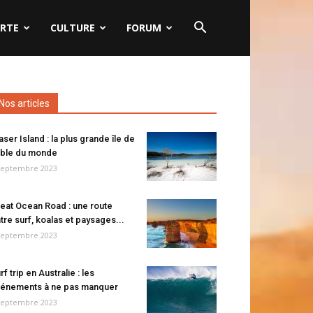
RTE
CULTURE
FORUM
Nos articles
aser Island : la plus grande île de
ble du monde
septembre 2023
eat Ocean Road : une route
tre surf, koalas et paysages...
septembre 2023
rf trip en Australie : les
énements à ne pas manquer
septembre 2023