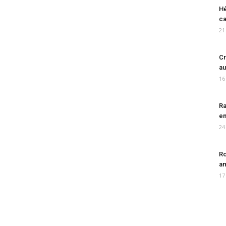
Hé
ca
21
Cr
au
16
Ra
en
24
Ro
am
17