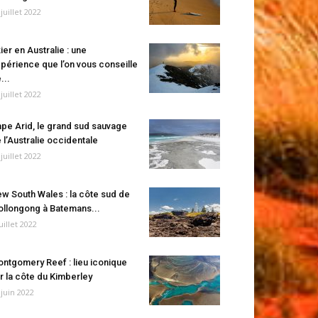
 juillet 2022
ier en Australie : une
périence que l’on vous conseille
...
 juillet 2022
pe Arid, le grand sud sauvage
 l’Australie occidentale
 juillet 2022
w South Wales : la côte sud de
llongong à Batemans...
juillet 2022
ntgomery Reef : lieu iconique
r la côte du Kimberley
 juin 2022