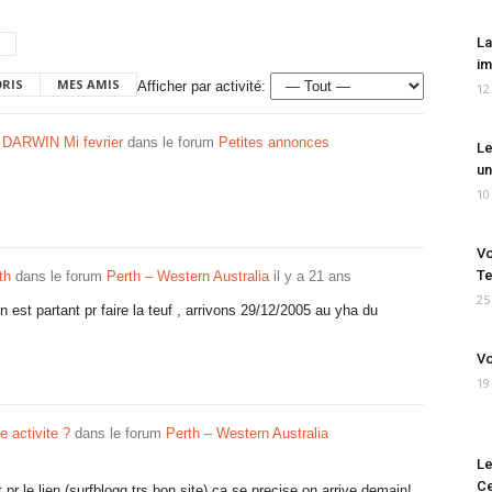
La
im
ORIS
MES AMIS
Afficher par activité:
12
 DARWIN Mi fevrier
dans le forum
Petites annonces
Le
un
10
Vo
Te
th
dans le forum
Perth – Western Australia
il y a 21 ans
25
 est partant pr faire la teuf , arrivons 29/12/2005 au yha du
Vo
19
e activite ?
dans le forum
Perth – Western Australia
Le
Ce
 pr le lien (surfblogg trs bon site) ca se precise on arrive demain!