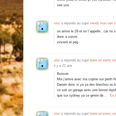
see you
vinz
a répondu au sujet
vends mon van su
on arrive le 29 et on t`appelle , car ns
donc a suivre
vincent et peg
vinz
a répondu au sujet
boire un verre, un
il y a 21 ans
Bonsoir,
Moi j’arrive avec ma copine sur perth 
Darwin donc si ya ya des breizhou ou bi
ce soit un garage avec une bonne réput
que sur sydney ya ce genre de…
En 
vinz
a répondu au sujet
boire un verre, un