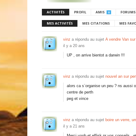
ACTIVITÉS
PROFIL
AMIS
FORUMS
0
MES ACTIVITÉS
MES CITATIONS
MES FAV
vinz
a répondu au sujet
A vendre Van sur
il y a 20 ans
UP , on arrive bientot a darwin !!!
vinz
a répondu au sujet
nouvel an sur per
alors ca s`organise un peu ? ns aussi on
centre de perth
peg et vince
vinz
a répondu au sujet
boire un verre, un
il y a 21 ans
Merci yoob et effisk pr vos conseils , et