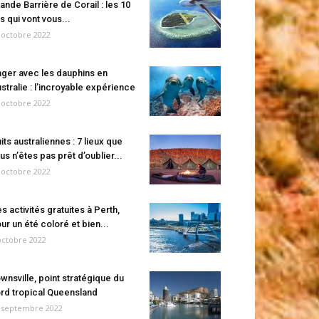
ande Barrière de Corail : les 10
es qui vont vous...
 octobre 2022
ger avec les dauphins en
stralie : l’incroyable expérience
 octobre 2022
its australiennes : 7 lieux que
us n’êtes pas prêt d’oublier...
 octobre 2022
s activités gratuites à Perth,
ur un été coloré et bien...
octobre 2022
wnsville, point stratégique du
rd tropical Queensland
 septembre 2022