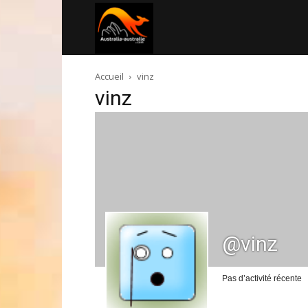
Australia-
Accueil
vinz
australie.com
vinz
@vinz
Pas d’activité récente