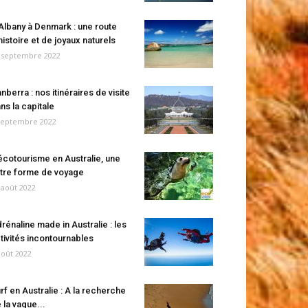
Albany à Denmark : une route
histoire et de joyaux naturels
 septembre 2022
nberra : nos itinéraires de visite
ns la capitale
septembre 2022
écotourisme en Australie, une
tre forme de voyage
 août 2022
rénaline made in Australie : les
tivités incontournables
août 2022
rf en Australie : A la recherche
 la vague...