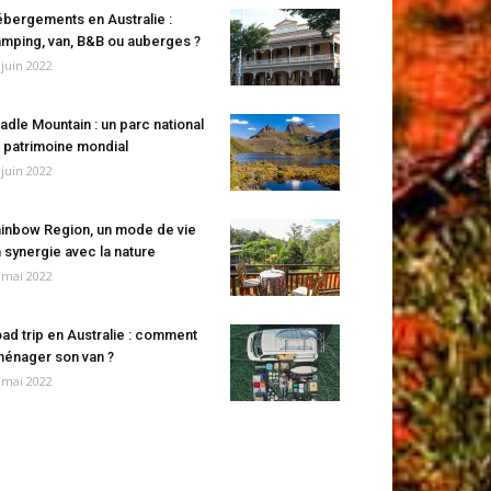
bergements en Australie :
mping, van, B&B ou auberges ?
 juin 2022
adle Mountain : un parc national
 patrimoine mondial
 juin 2022
inbow Region, un mode de vie
 synergie avec la nature
 mai 2022
ad trip en Australie : comment
énager son van ?
 mai 2022