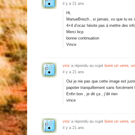
il y a 21 ans
Hi,
ManueBreizh , si jamais, vu que tu es s
4×4 d’ocaz hésite pas à mettre des info
Merci bcp
bonne continuation
Vince
vinz
a répondu au sujet
boire un verre, un
il y a 21 ans
Oui je nie pas que cette image est just
papoter tranquillement sans forcémen
Enfin bon , je dit ça , j’dit rien
vince
vinz
a répondu au sujet
boire un verre, un
il y a 21 ans