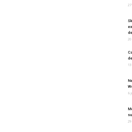
27
Sk
ex
de
20
Ca
de
13
Ne
Wo
6 
Mo
su
29