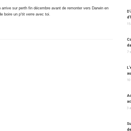
n arrive sur perth fin décembre avant de remonter vers Darwin en
D’
 boire un p’tit verre avec toi.
d’
15
Ca
da
7 
L’
au
10
Ad
ac
3 
Su
de