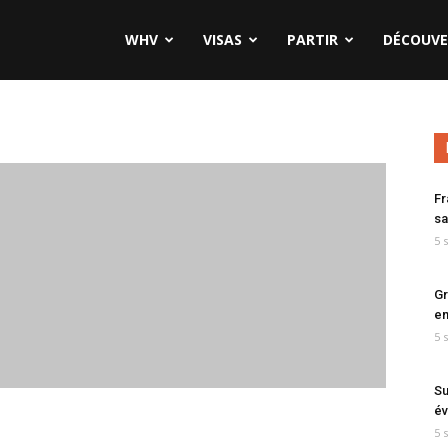
WHV
VISAS
PARTIR
DÉCOUVE
Fr
sa
5 
Gr
en
5 
Su
év
5 