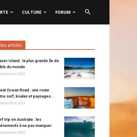
RTE
CULTURE
FORUM
Nos articles
aser Island : la plus grande île de
ble du monde
septembre 2023
eat Ocean Road : une route
tre surf, koalas et paysages...
septembre 2023
rf trip en Australie : les
énements à ne pas manquer
septembre 2023