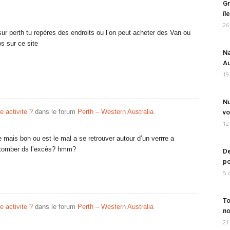
Gr
îl
26
ur perth tu repères des endroits ou l’on peut acheter des Van ou
s sur ce site
Na
Au
19
Nu
e activite ?
dans le forum
Perth – Western Australia
vo
12
e mais bon ou est le mal a se retrouver autour d’un verrre a
t tomber ds l’excès? hmm?
De
po
5 
To
e activite ?
dans le forum
Perth – Western Australia
no
21