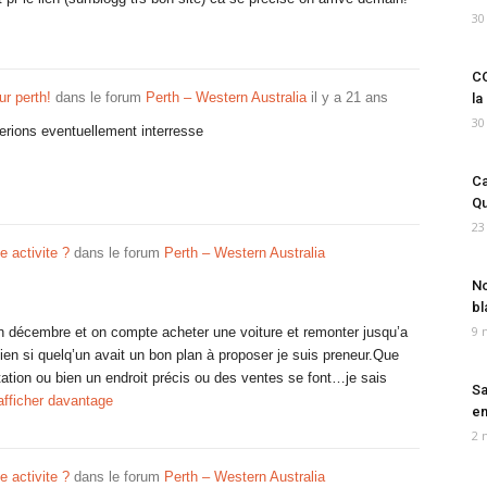
30
CO
r perth!
dans le forum
Perth – Western Australia
il y a 21 ans
la
30
 serions eventuellement interresse
Ca
Qu
23
e activite ?
dans le forum
Perth – Western Australia
No
bl
9 
fin décembre et on compte acheter une voiture et remonter jusqu’a
en si quelq’un avait un bon plan à proposer je suis preneur.Que
ation ou bien un endroit précis ou des ventes se font…je sais
Sa
afficher davantage
em
2 
e activite ?
dans le forum
Perth – Western Australia