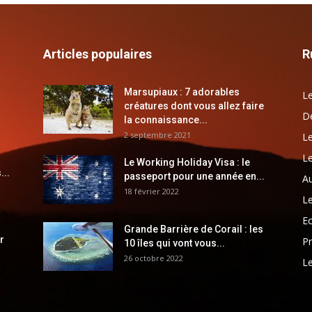
Articles populaires
R
Marsupiaux : 7 adorables
Le
créatures dont vous allez faire
Dé
la connaissance...
2 septembre 2021
Le
Le
Le Working Holiday Visa : le
...
passeport pour une année en...
Au
18 février 2022
Le
E
Grande Barrière de Corail : les
r
Pr
10 îles qui vont vous...
26 octobre 2022
Le