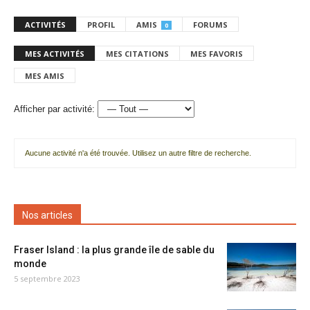
ACTIVITÉS
PROFIL
AMIS
FORUMS
0
MES ACTIVITÉS
MES CITATIONS
MES FAVORIS
MES AMIS
Afficher par activité:
Aucune activité n'a été trouvée. Utilisez un autre filtre de recherche.
Nos articles
Fraser Island : la plus grande île de sable du
monde
5 septembre 2023