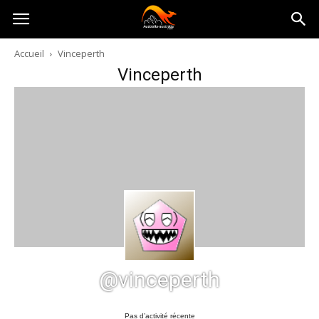
Australia-
Accueil
Vinceperth
Vinceperth
australie.com
@vinceperth
Pas d’activité récente