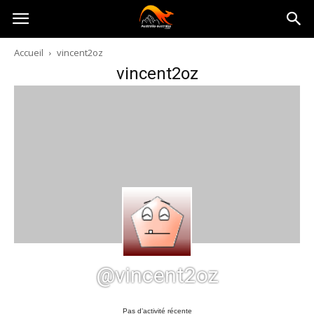
Australia-
Accueil
vincent2oz
vincent2oz
australie.com
@vincent2oz
Pas d’activité récente