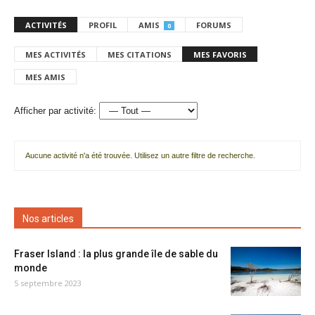
ACTIVITÉS
PROFIL
AMIS
FORUMS
0
MES ACTIVITÉS
MES CITATIONS
MES FAVORIS
MES AMIS
Afficher par activité:
Aucune activité n'a été trouvée. Utilisez un autre filtre de recherche.
Nos articles
Fraser Island : la plus grande île de sable du
monde
5 septembre 2023