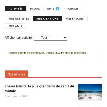
ACTIVITÉS
PROFIL
AMIS
FORUMS
0
MES ACTIVITÉS
MES CITATIONS
MES FAVORIS
MES AMIS
Afficher par activité:
Aucune activité n'a été trouvée. Utilisez un autre filtre de recherche.
Nos articles
Fraser Island : la plus grande île de sable du
monde
5 septembre 2023