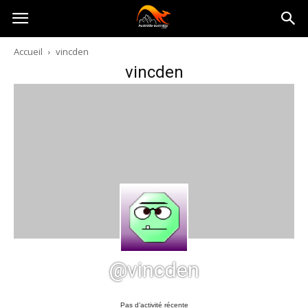
Australia-
Accueil
vincden
vincden
australie.com
@vincden
Pas d’activité récente