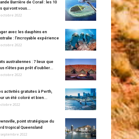
ande Barrière de Corail : les 10
es qui vont vous...
 octobre 2022
ger avec les dauphins en
stralie : l’incroyable expérience
 octobre 2022
its australiennes : 7 lieux que
us n’êtes pas prêt d’oublier...
 octobre 2022
s activités gratuites à Perth,
ur un été coloré et bien...
octobre 2022
wnsville, point stratégique du
rd tropical Queensland
 septembre 2022