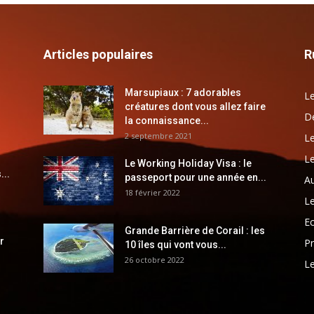
Articles populaires
R
Marsupiaux : 7 adorables
Le
créatures dont vous allez faire
Dé
la connaissance...
2 septembre 2021
Le
Le
Le Working Holiday Visa : le
...
passeport pour une année en...
Au
18 février 2022
Le
E
Grande Barrière de Corail : les
r
Pr
10 îles qui vont vous...
26 octobre 2022
Le