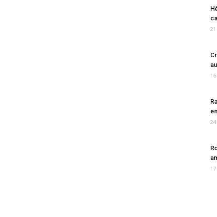
Hé
ca
21
Cr
au
16
Ra
en
24
Ro
am
17