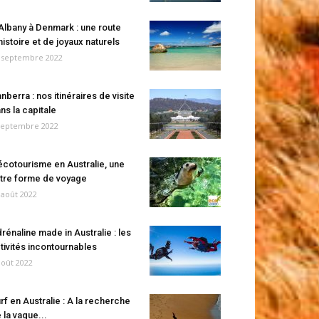
Albany à Denmark : une route
histoire et de joyaux naturels
 septembre 2022
nberra : nos itinéraires de visite
ns la capitale
septembre 2022
écotourisme en Australie, une
tre forme de voyage
 août 2022
rénaline made in Australie : les
tivités incontournables
août 2022
rf en Australie : A la recherche
 la vague...