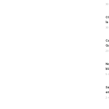
30
CO
la
30
Ca
Qu
23
No
bl
9 
Sa
em
2 