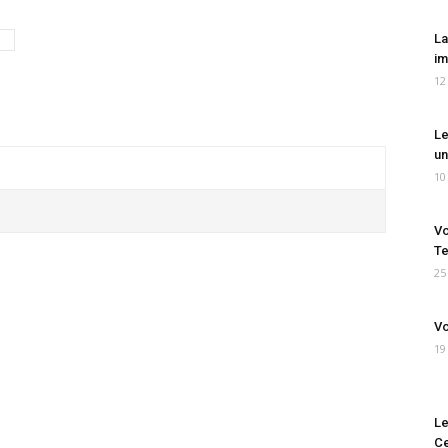
La
im
12
Le
un
10
Vo
Te
25
Vo
19
Le
Ce