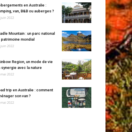
bergements en Australie :
mping, van, B&B ou auberges ?
 juin 2022
adle Mountain : un parc national
 patrimoine mondial
 juin 2022
inbow Region, un mode de vie
 synergie avec la nature
 mai 2022
ad trip en Australie : comment
énager son van ?
 mai 2022