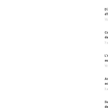
D’
d’
15
Ca
da
7 
L’
au
10
Ad
ac
3 
Su
de