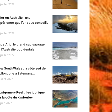
 juillet 2022
ier en Australie : une
périence que l’on vous conseille
...
 juillet 2022
pe Arid, le grand sud sauvage
 l’Australie occidentale
 juillet 2022
w South Wales : la côte sud de
llongong à Batemans...
juillet 2022
ntgomery Reef : lieu iconique
r la côte du Kimberley
 juin 2022