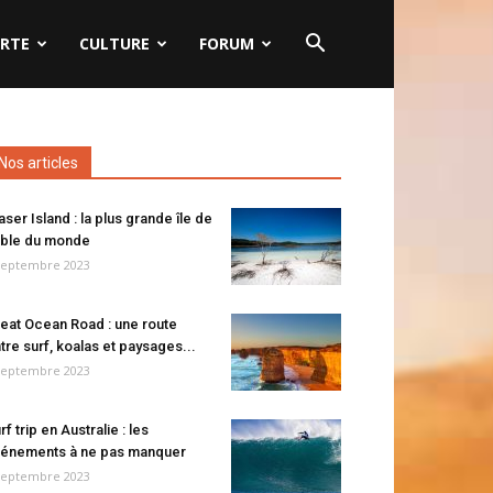
RTE
CULTURE
FORUM
Nos articles
aser Island : la plus grande île de
ble du monde
septembre 2023
eat Ocean Road : une route
tre surf, koalas et paysages...
septembre 2023
rf trip en Australie : les
énements à ne pas manquer
septembre 2023