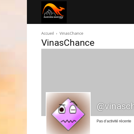
Australia-
Accueil
VinasChance
australie.com
VinasChance
@vinasc
Pas d’activité récente