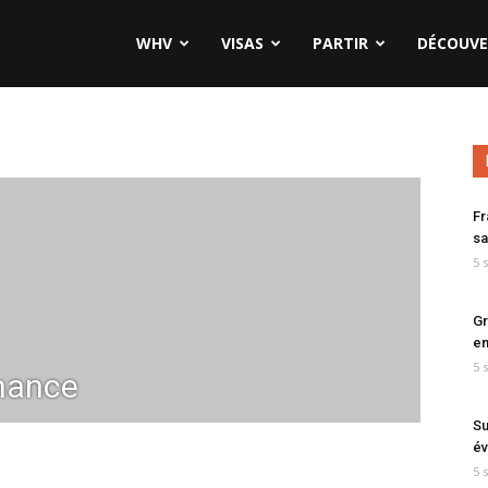
WHV
VISAS
PARTIR
DÉCOUVE
Fr
sa
5 
Gr
en
5 
hance
Su
év
5 