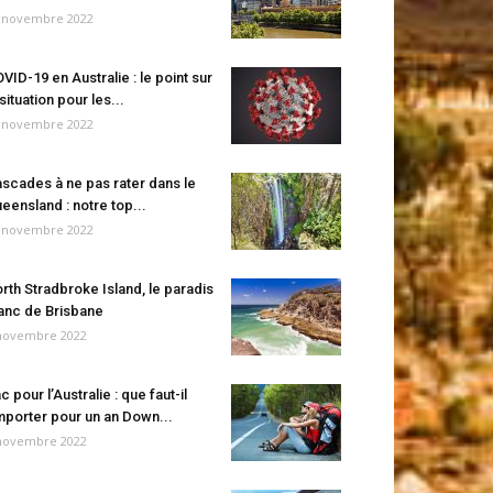
 novembre 2022
VID-19 en Australie : le point sur
 situation pour les...
 novembre 2022
scades à ne pas rater dans le
eensland : notre top...
 novembre 2022
rth Stradbroke Island, le paradis
anc de Brisbane
novembre 2022
c pour l’Australie : que faut-il
porter pour un an Down...
novembre 2022