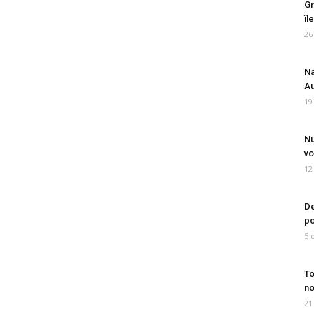
Gr
îl
26
Na
Au
19
Nu
vo
12
De
po
5 
To
no
21