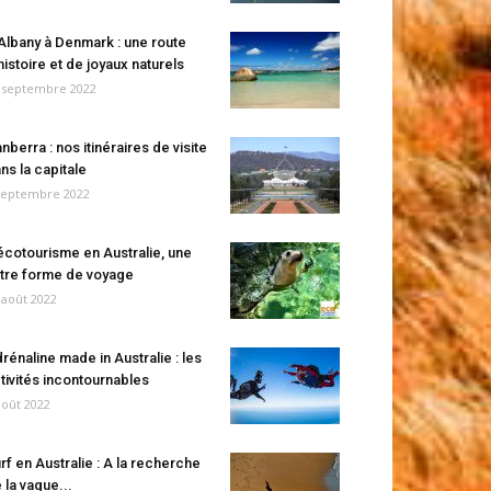
Albany à Denmark : une route
histoire et de joyaux naturels
 septembre 2022
nberra : nos itinéraires de visite
ns la capitale
septembre 2022
écotourisme en Australie, une
tre forme de voyage
 août 2022
rénaline made in Australie : les
tivités incontournables
août 2022
rf en Australie : A la recherche
 la vague...