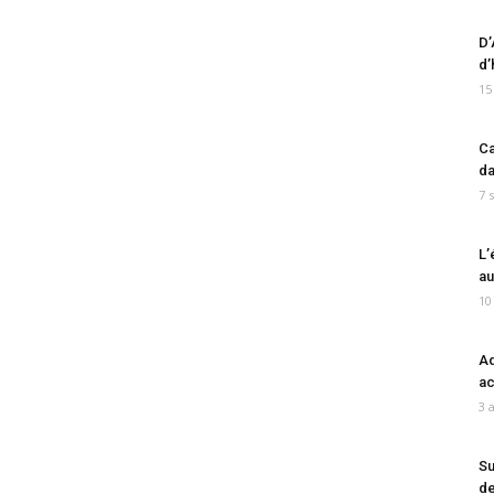
D’
d’
15
Ca
da
7 
L’
au
10
Ad
ac
3 
Su
de