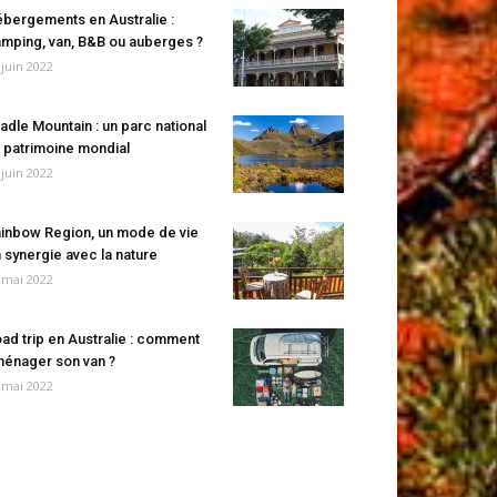
bergements en Australie :
mping, van, B&B ou auberges ?
 juin 2022
adle Mountain : un parc national
 patrimoine mondial
 juin 2022
inbow Region, un mode de vie
 synergie avec la nature
 mai 2022
ad trip en Australie : comment
énager son van ?
 mai 2022