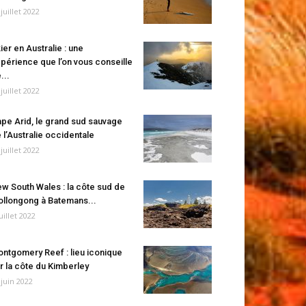
 juillet 2022
ier en Australie : une
périence que l’on vous conseille
...
 juillet 2022
pe Arid, le grand sud sauvage
 l’Australie occidentale
 juillet 2022
w South Wales : la côte sud de
llongong à Batemans...
juillet 2022
ntgomery Reef : lieu iconique
r la côte du Kimberley
 juin 2022