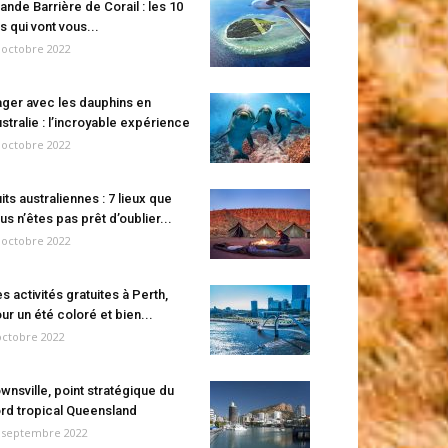
ande Barrière de Corail : les 10
es qui vont vous...
 octobre 2022
ger avec les dauphins en
stralie : l’incroyable expérience
 octobre 2022
its australiennes : 7 lieux que
us n’êtes pas prêt d’oublier...
 octobre 2022
s activités gratuites à Perth,
ur un été coloré et bien...
octobre 2022
wnsville, point stratégique du
rd tropical Queensland
 septembre 2022