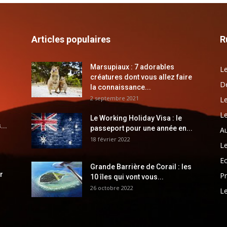
Articles populaires
R
Marsupiaux : 7 adorables
Le
créatures dont vous allez faire
Dé
la connaissance...
2 septembre 2021
Le
Le
Le Working Holiday Visa : le
...
passeport pour une année en...
Au
18 février 2022
Le
E
Grande Barrière de Corail : les
r
Pr
10 îles qui vont vous...
26 octobre 2022
Le