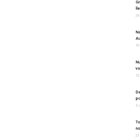
Gr
îl
26
Na
Au
19
Nu
vo
12
De
po
5 
To
no
21