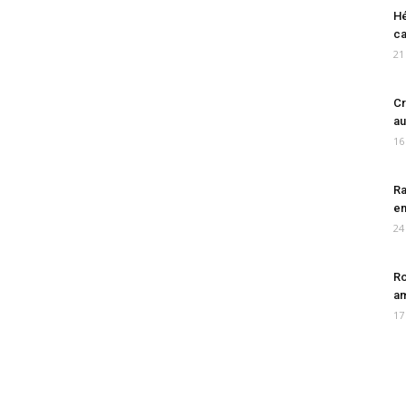
Hé
ca
21
Cr
au
16
Ra
en
24
Ro
am
17