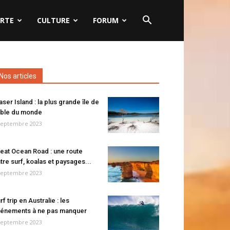
RTE
CULTURE
FORUM
Nos articles
aser Island : la plus grande île de
ble du monde
septembre 2023
eat Ocean Road : une route
tre surf, koalas et paysages...
septembre 2023
rf trip en Australie : les
énements à ne pas manquer
septembre 2023