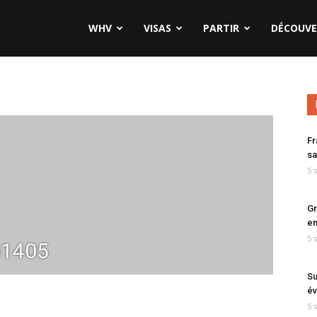
WHV
VISAS
PARTIR
DÉCOUVE
Fr
sa
5 
Gr
en
5 
e1405
Su
év
5 