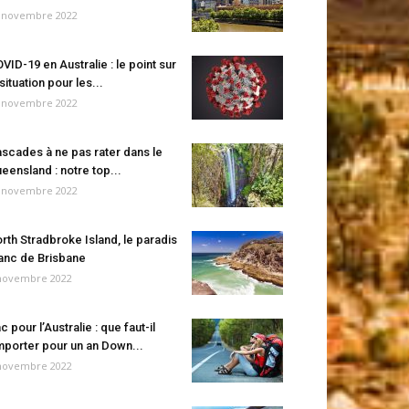
 novembre 2022
VID-19 en Australie : le point sur
 situation pour les...
 novembre 2022
scades à ne pas rater dans le
eensland : notre top...
 novembre 2022
rth Stradbroke Island, le paradis
anc de Brisbane
novembre 2022
c pour l’Australie : que faut-il
porter pour un an Down...
novembre 2022