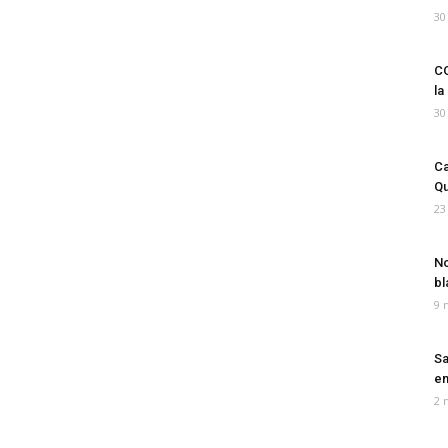
30
CO
la
30
Ca
Qu
23
No
bl
9 
Sa
em
2 