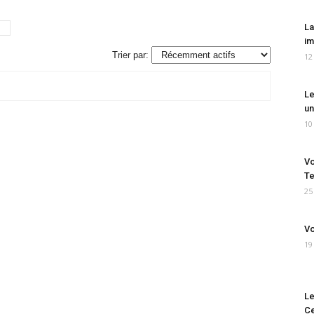
La
im
Trier par:
12
Le
un
10
Vo
Te
25
Vo
19
Le
Ce