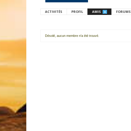
ACTIVITÉS
PROFIL
AMIS
FORUMS
0
Désolé, aucun membre n'a été trouvé.
Mes
amis