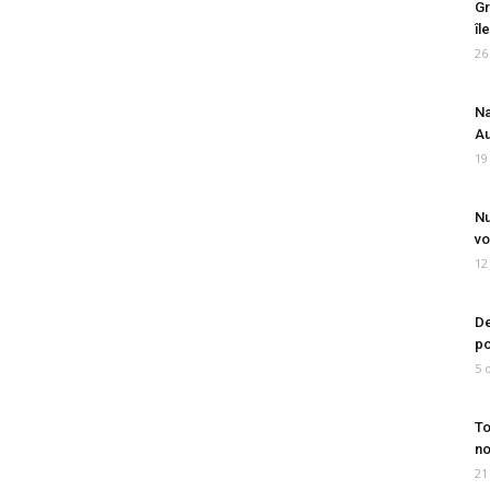
Gr
îl
26
Na
Au
19
Nu
vo
12
De
po
5 
To
no
21