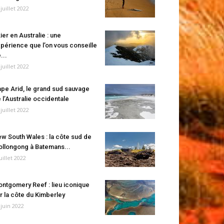
 juillet 2022
ier en Australie : une
périence que l’on vous conseille
...
 juillet 2022
pe Arid, le grand sud sauvage
 l’Australie occidentale
 juillet 2022
w South Wales : la côte sud de
llongong à Batemans...
juillet 2022
ntgomery Reef : lieu iconique
r la côte du Kimberley
 juin 2022