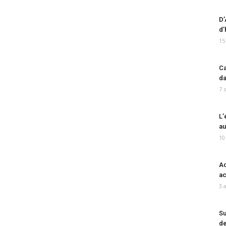
D’
d’
15
Ca
da
7 
L’
au
10
Ad
ac
3 
Su
de