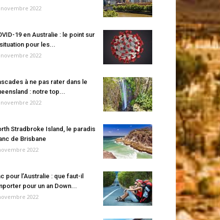
 novembre 2022
VID-19 en Australie : le point sur
 situation pour les...
 novembre 2022
scades à ne pas rater dans le
eensland : notre top...
 novembre 2022
rth Stradbroke Island, le paradis
anc de Brisbane
novembre 2022
c pour l’Australie : que faut-il
porter pour un an Down...
novembre 2022