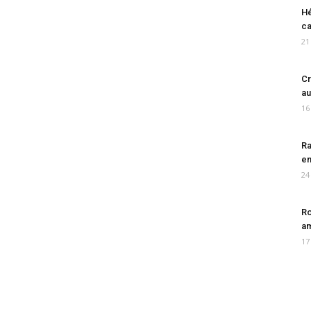
Hé
ca
21
Cr
au
16
Ra
en
24
Ro
am
17