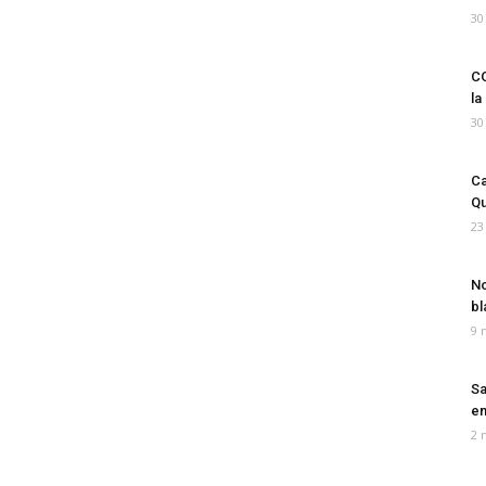
30
CO
la
30
Ca
Qu
23
No
bl
9 
Sa
em
2 