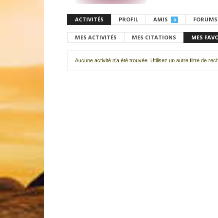
ACTIVITÉS
PROFIL
AMIS
FORUMS
0
MES ACTIVITÉS
MES CITATIONS
MES FAV
Aucune activité n'a été trouvée. Utilisez un autre filtre de re