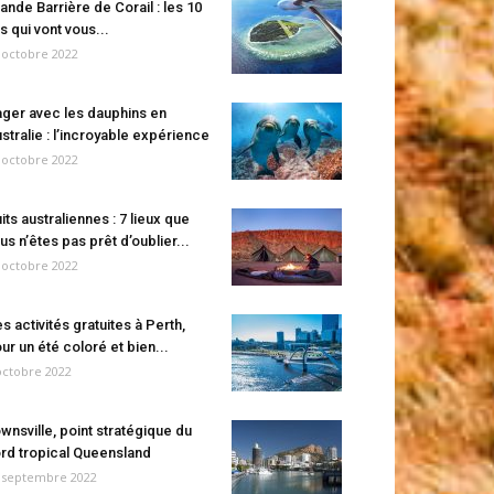
ande Barrière de Corail : les 10
es qui vont vous...
 octobre 2022
ger avec les dauphins en
stralie : l’incroyable expérience
 octobre 2022
its australiennes : 7 lieux que
us n’êtes pas prêt d’oublier...
 octobre 2022
s activités gratuites à Perth,
ur un été coloré et bien...
octobre 2022
wnsville, point stratégique du
rd tropical Queensland
 septembre 2022