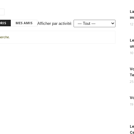
La
im
ORIS
MES AMIS
Afficher par activité:
12
cherche.
Le
un
10
Vo
Te
25
Vo
19
Le
Ce