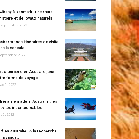
Albany à Denmark : une route
histoire et de joyaux naturels
 septembre 2022
nberra : nos itinéraires de visite
ns la capitale
septembre 2022
écotourisme en Australie, une
tre forme de voyage
 août 2022
rénaline made in Australie : les
tivités incontournables
août 2022
rf en Australie : A la recherche
 la vague...