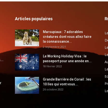
Articles populaires
R
Marsupiaux : 7 adorables
Le
créatures dont vous allez faire
Dé
la connaissance...
2 septembre 2021
Le
Le
Le Working Holiday Visa : le
...
passeport pour une année en...
Au
18 février 2022
Le
E
Grande Barrière de Corail : les
r
Pr
10 îles qui vont vous...
26 octobre 2022
Le