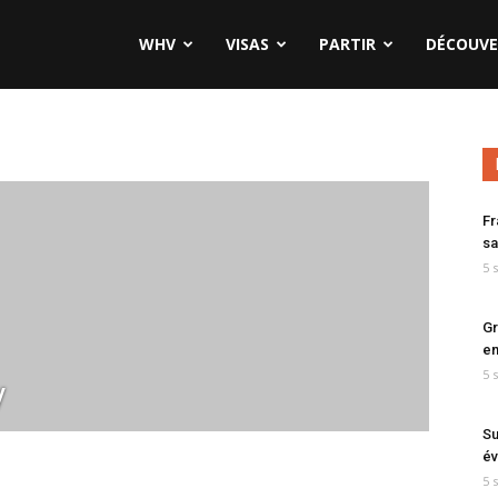
WHV
VISAS
PARTIR
DÉCOUVE
Fr
sa
5 
Gr
en
5 
y
Su
év
5 