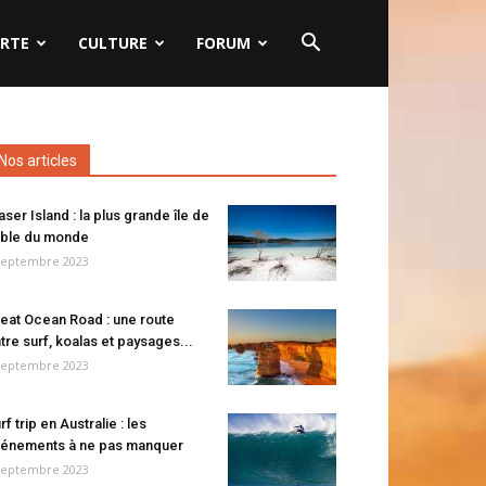
RTE
CULTURE
FORUM
Nos articles
aser Island : la plus grande île de
ble du monde
septembre 2023
eat Ocean Road : une route
tre surf, koalas et paysages...
septembre 2023
rf trip en Australie : les
énements à ne pas manquer
septembre 2023