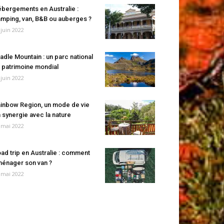
bergements en Australie :
mping, van, B&B ou auberges ?
 juin 2022
adle Mountain : un parc national
 patrimoine mondial
 juin 2022
inbow Region, un mode de vie
 synergie avec la nature
 mai 2022
ad trip en Australie : comment
énager son van ?
 mai 2022