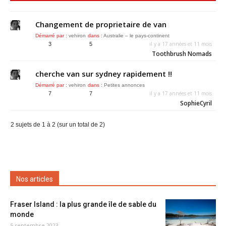
Changement de proprietaire de van
Démarré par :
vehiron
dans :
Australie – le pays-continent
il y a 17 années et 11 mois
3
5
Toothbrush Nomads
cherche van sur sydney rapidement !!
Démarré par :
vehiron
dans :
Petites annonces
il y a 17 années et 11 mois
7
7
SophieCyril
2 sujets de 1 à 2 (sur un total de 2)
Nos articles
Fraser Island : la plus grande île de sable du
monde
5 septembre 2023