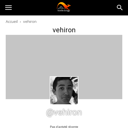
Australia-
Accueil
vehiron
vehiron
australie.com
@vehiron
Pas d’activité récente