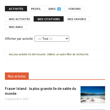
ACTIVITÉS
PROFIL
AMIS
FORUMS
0
MES ACTIVITÉS
MES CITATIONS
MES FAVORIS
MES AMIS
Afficher par activité:
Aucune activité n'a été trouvée. Utilisez un autre filtre de recherche.
Nos articles
Fraser Island : la plus grande île de sable du
monde
5 septembre 2023