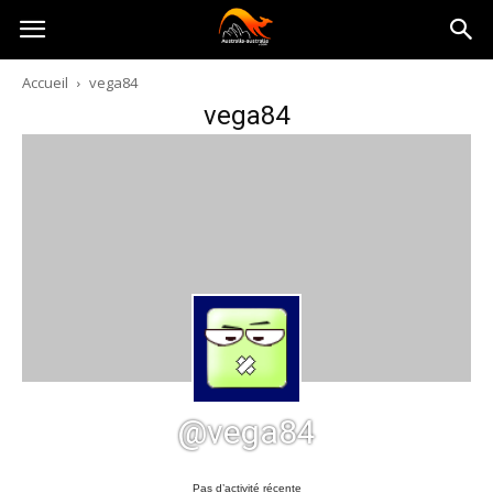
Australia-
Accueil
vega84
vega84
australie.com
@vega84
Pas d’activité récente