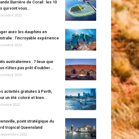
ande Barrière de Corail : les 10
es qui vont vous...
 octobre 2022
ger avec les dauphins en
stralie : l’incroyable expérience
 octobre 2022
its australiennes : 7 lieux que
us n’êtes pas prêt d’oublier...
 octobre 2022
s activités gratuites à Perth,
ur un été coloré et bien...
octobre 2022
wnsville, point stratégique du
rd tropical Queensland
 septembre 2022