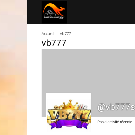
Australia-
Accueil
vb777
australie.com
vb777
@vb777s
Pas d’activité récente