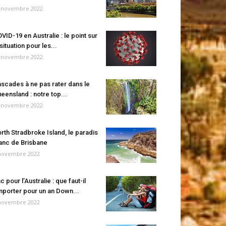
 novembre 2022
VID-19 en Australie : le point sur
 situation pour les...
 novembre 2022
scades à ne pas rater dans le
eensland : notre top...
 novembre 2022
rth Stradbroke Island, le paradis
anc de Brisbane
novembre 2022
c pour l’Australie : que faut-il
porter pour un an Down...
novembre 2022