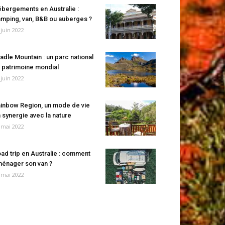
bergements en Australie :
mping, van, B&B ou auberges ?
 juin 2022
adle Mountain : un parc national
 patrimoine mondial
 juin 2022
inbow Region, un mode de vie
 synergie avec la nature
 mai 2022
ad trip en Australie : comment
énager son van ?
 mai 2022