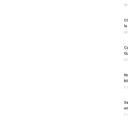
30
CO
la
30
Ca
Qu
23
No
bl
9 
Sa
em
2 