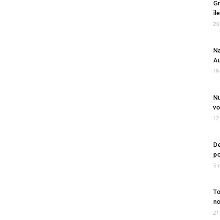
Gr
îl
26
Na
Au
19
Nu
vo
12
De
po
5 
To
no
21