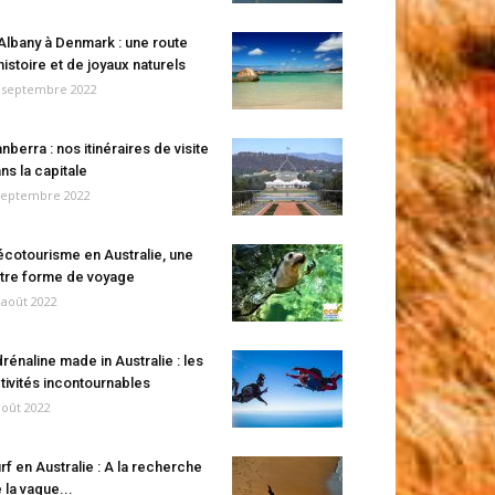
Albany à Denmark : une route
histoire et de joyaux naturels
 septembre 2022
nberra : nos itinéraires de visite
ns la capitale
septembre 2022
écotourisme en Australie, une
tre forme de voyage
 août 2022
rénaline made in Australie : les
tivités incontournables
août 2022
rf en Australie : A la recherche
 la vague...