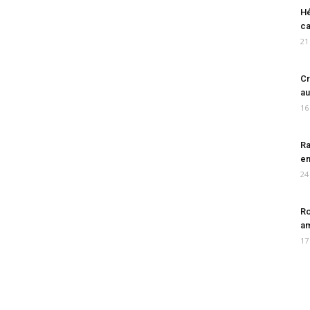
Hé
ca
21
Cr
au
16
Ra
en
24
Ro
am
17