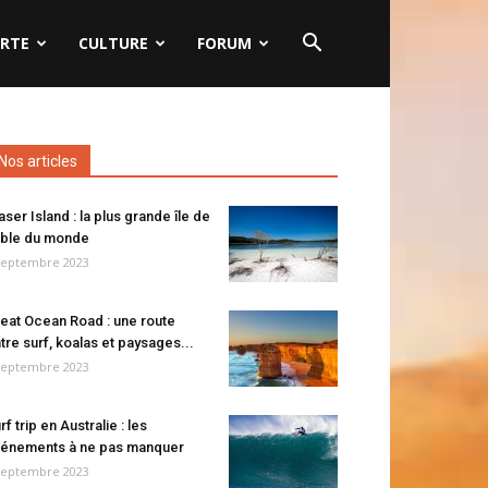
RTE
CULTURE
FORUM
Nos articles
aser Island : la plus grande île de
ble du monde
septembre 2023
eat Ocean Road : une route
tre surf, koalas et paysages...
septembre 2023
rf trip en Australie : les
énements à ne pas manquer
septembre 2023