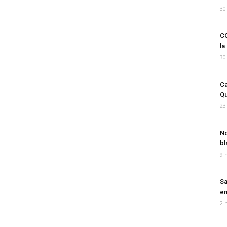
30
CO
la
30
Ca
Qu
23
No
bl
9 
Sa
em
2 