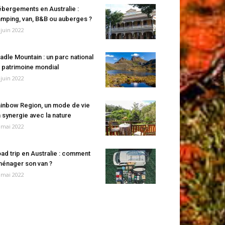
bergements en Australie :
mping, van, B&B ou auberges ?
 juin 2022
adle Mountain : un parc national
 patrimoine mondial
 juin 2022
inbow Region, un mode de vie
 synergie avec la nature
 mai 2022
ad trip en Australie : comment
énager son van ?
 mai 2022