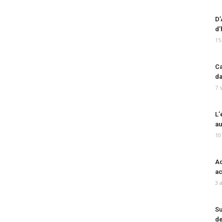
D’
d’
15
Ca
da
7 
L’
au
10
Ad
ac
3 
Su
de