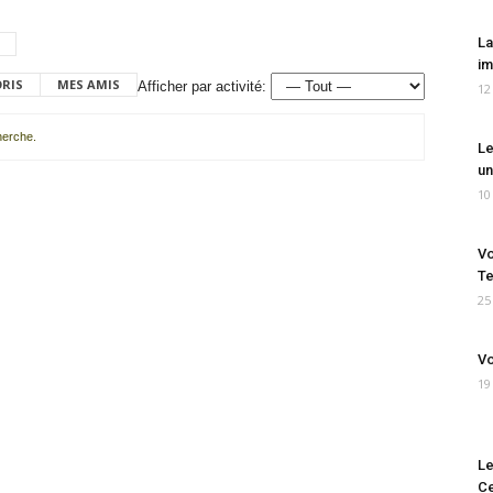
La
im
ORIS
MES AMIS
Afficher par activité:
12
cherche.
Le
un
10
Vo
Te
25
Vo
19
Le
Ce