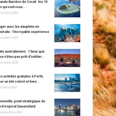
ande Barrière de Corail : les 10
es qui vont vous...
 octobre 2022
ger avec les dauphins en
stralie : l’incroyable expérience
 octobre 2022
its australiennes : 7 lieux que
us n’êtes pas prêt d’oublier...
 octobre 2022
s activités gratuites à Perth,
ur un été coloré et bien...
octobre 2022
wnsville, point stratégique du
rd tropical Queensland
 septembre 2022