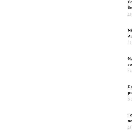
Gr
îl
26
Na
Au
19
Nu
vo
12
De
po
5 
To
no
21