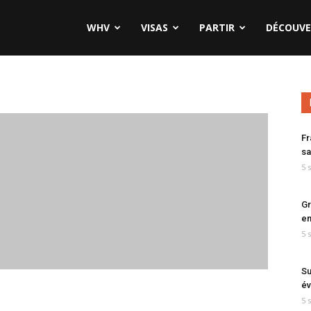
WHV
VISAS
PARTIR
DÉCOUVE
Fr
sa
5 
Gr
en
5 
Su
év
5 