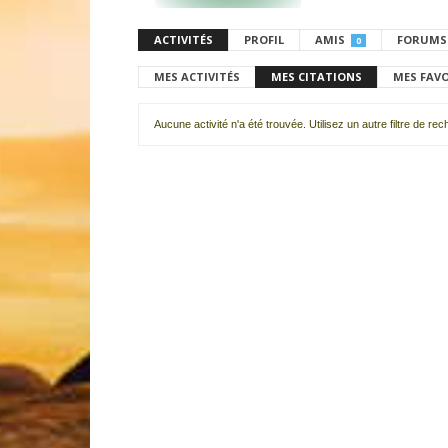
ACTIVITÉS
PROFIL
AMIS
FORUMS
0
MES ACTIVITÉS
MES CITATIONS
MES FAV
Aucune activité n'a été trouvée. Utilisez un autre filtre de re