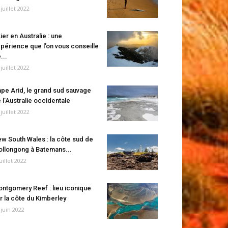
 juillet 2022
ier en Australie : une
périence que l’on vous conseille
...
 juillet 2022
pe Arid, le grand sud sauvage
 l’Australie occidentale
 juillet 2022
w South Wales : la côte sud de
llongong à Batemans...
juillet 2022
ntgomery Reef : lieu iconique
r la côte du Kimberley
 juin 2022