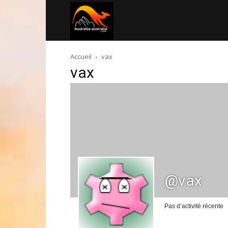
Australia-
Accueil
vax
australie.com
vax
@vax
Pas d’activité récente