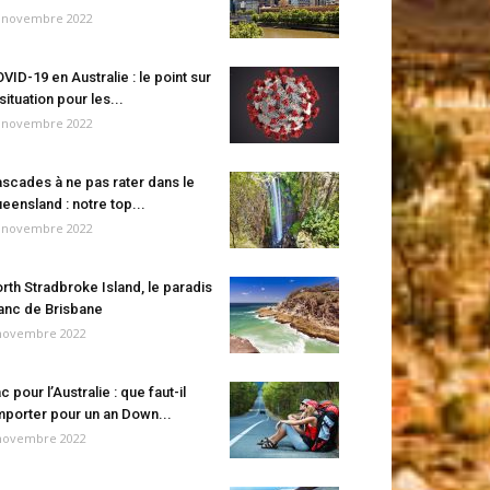
 novembre 2022
VID-19 en Australie : le point sur
 situation pour les...
 novembre 2022
scades à ne pas rater dans le
eensland : notre top...
 novembre 2022
rth Stradbroke Island, le paradis
anc de Brisbane
novembre 2022
c pour l’Australie : que faut-il
porter pour un an Down...
novembre 2022