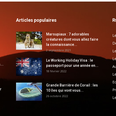
Articles populaires
R
Marsupiaux : 7 adorables
Le
créatures dont vous allez faire
Dé
la connaissance...
2 septembre 2021
Le
Le
Le Working Holiday Visa : le
...
passeport pour une année en...
Au
18 février 2022
Le
E
Grande Barrière de Corail : les
r
Pr
10 îles qui vont vous...
26 octobre 2022
Le