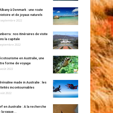
Albany à Denmark : une route
histoire et de joyaux naturels
 septembre 2022
nberra : nos itinéraires de visite
ns la capitale
septembre 2022
écotourisme en Australie, une
tre forme de voyage
 août 2022
rénaline made in Australie : les
tivités incontournables
août 2022
rf en Australie : A la recherche
 la vague...