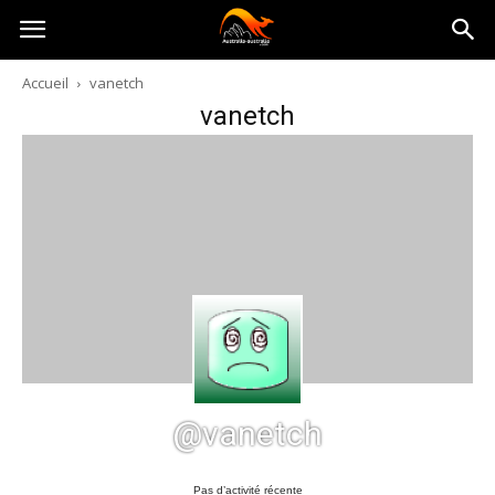
Australia-
Accueil
vanetch
vanetch
australie.com
@vanetch
Pas d’activité récente