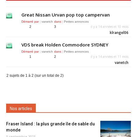
Great Nissan Urvan pop top campervan
Démarré par :
vanetch
dans :
Petites annonces
il y a 14 années et 10 mois
2
3
klrangel06
VDS break Holden Commodore SYDNEY
Démarré par :
vanetch
dans :
Petites annonces
il y a 14 années et 11 mois
1
2
vanetch
2 sujets de 1 à 2 (sur un total de 2)
Nos articles
Fraser Island : la plus grande île de sable du
monde
5 septembre 2023