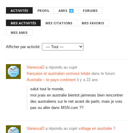
ACTIVITÉS
PROFIL
AMIS
FORUMS
0
MES ACTIVITÉS
MES CITATIONS
MES FAVORIS
MES AMIS
Afficher par activité:
VanessaD
a répondu au sujet
française et australien osmose totale
dans le forum
Australie – le pays-continent
il y a 22 ans
salut tout le monde,
moi jvais en australie bientot jaimerais bien rencontrer
des australiens sur le net avant de partir, mais je vois
pas ou aller dans MSN.com ??
VanessaD
a répondu au sujet
voltage en australie ?