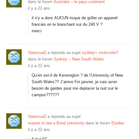
dans le forum
Australie – le pays-continent
il y a 22 ans
il n’y a donc AUCUN risque de griller un appareil
francais en le branchant sur du 240 V ?
merci
VanessaD
a répondu au sujet
sydney= insécurité?
dans le forum
Sydney – New South Wales
il y a 22 ans
Qu’en est-il de Kensington ? de l’University of New
South Wales?? J’arrive Fin janvier, je vais avoir
besoin de gardes pour me deplacer la nuit sur le
campus??????
VanessaD
a répondu au sujet
master in law a Bond university
dans le forum
Etudes
il y a 22 ans