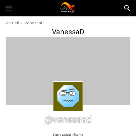
Australia-
Accueil
VanessaD
VanessaD
australie.com
@vanessad
Pas d’activité récente