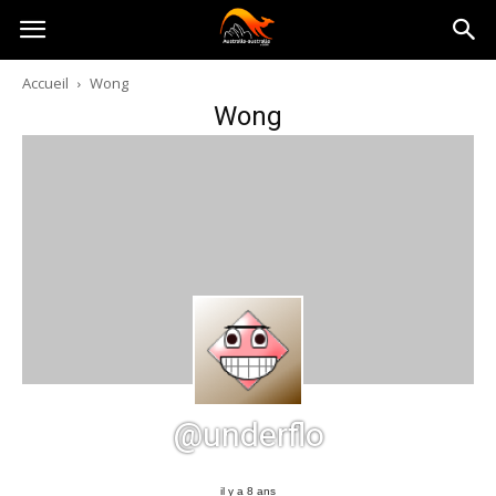
Australia-
Accueil
Wong
Wong
australie.com
@underflo
il y a 8 ans