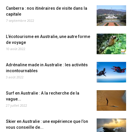
Canberra : nos itinéraires de visite dans la
capitale
7 septembre 2022
L’écotourisme en Australie, une autre forme
de voyage
10 août 2022
Adrénaline made in Australie : les activités
incontournables
3 août 2022
Surf en Australie : A la recherche de la
vague...
27 juillet 2022
Skier en Australie : une expérience que l’on
vous conseille de...