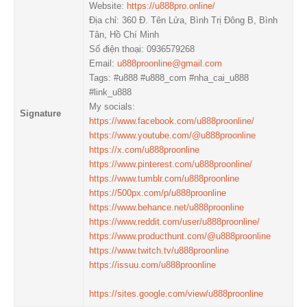
Website:
https://u888pro.online/
Địa chỉ: 360 Đ. Tên Lửa, Bình Trị Đông B, Bình
Tân, Hồ Chí Minh
Số điện thoại: 0936579268
Email:
u888proonline@gmail.com
Tags: #u888 #u888_com #nha_cai_u888
#link_u888
My socials:
Signature
https://www.facebook.com/u888proonline/
https://www.youtube.com/@u888proonline
https://x.com/u888proonline
https://www.pinterest.com/u888proonline/
https://www.tumblr.com/u888proonline
https://500px.com/p/u888proonline
https://www.behance.net/u888proonline
https://www.reddit.com/user/u888proonline/
https://www.producthunt.com/@u888proonline
https://www.twitch.tv/u888proonline
https://issuu.com/u888proonline
https://sites.google.com/view/u888proonline