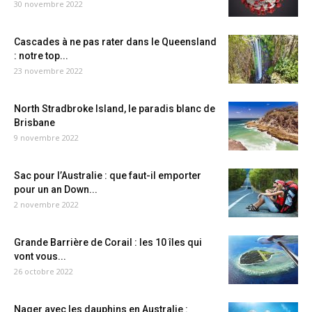
30 novembre 2022
Cascades à ne pas rater dans le Queensland
: notre top...
23 novembre 2022
North Stradbroke Island, le paradis blanc de
Brisbane
9 novembre 2022
Sac pour l’Australie : que faut-il emporter
pour un an Down...
2 novembre 2022
Grande Barrière de Corail : les 10 îles qui
vont vous...
26 octobre 2022
Nager avec les dauphins en Australie :