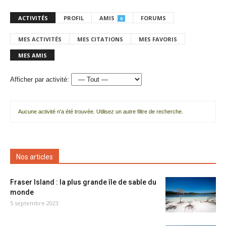
ACTIVITÉS
PROFIL
AMIS
FORUMS
0
MES ACTIVITÉS
MES CITATIONS
MES FAVORIS
MES AMIS
Afficher par activité:
Aucune activité n'a été trouvée. Utilisez un autre filtre de recherche.
Nos articles
Fraser Island : la plus grande île de sable du
monde
5 septembre 2023