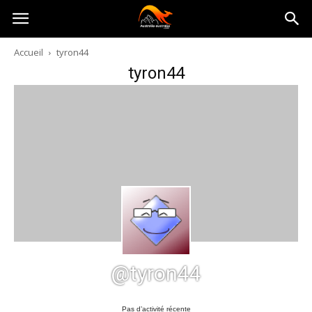
Australia-
Accueil
tyron44
tyron44
australie.com
@tyron44
Pas d’activité récente