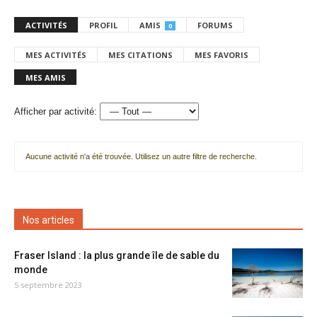
ACTIVITÉS
PROFIL
AMIS
FORUMS
0
MES ACTIVITÉS
MES CITATIONS
MES FAVORIS
MES AMIS
Afficher par activité:
Aucune activité n'a été trouvée. Utilisez un autre filtre de recherche.
Nos articles
Fraser Island : la plus grande île de sable du
monde
5 septembre 2023