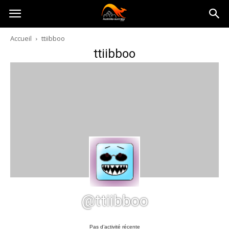
Australia-
Accueil
ttiibboo
ttiibboo
australie.com
@ttiibboo
Pas d’activité récente