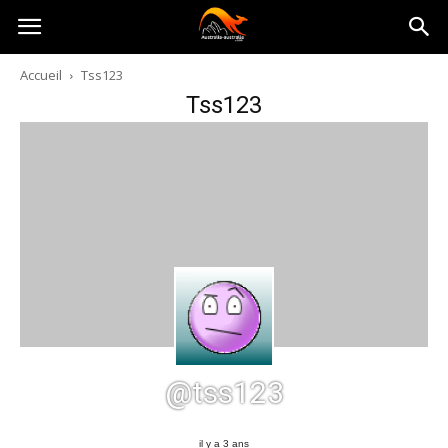
Australia-
Accueil
Tss123
Tss123
australie.com
@tss123
il y a 3 ans