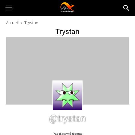
Australia-
Accueil
Trystan
Trystan
australie.com
@trystan
Pas d’activité récente