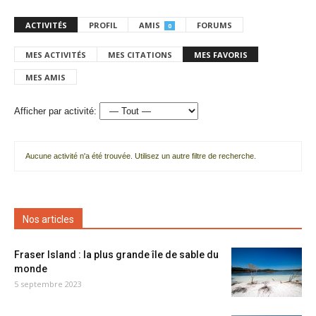
ACTIVITÉS
PROFIL
AMIS
FORUMS
0
MES ACTIVITÉS
MES CITATIONS
MES FAVORIS
MES AMIS
Afficher par activité:
Aucune activité n'a été trouvée. Utilisez un autre filtre de recherche.
Nos articles
Fraser Island : la plus grande île de sable du
monde
5 septembre 2023